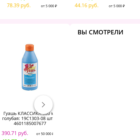
78.39 руб.
44.16 руб.
от 5 000 ₽
от 5 000 ₽
ВЫ СМОТРЕЛИ
Гуашь КЛАССИКА 500 мл
Гуашь "Я - Художник!", 12
голубая: 19С1303-08 штр.:
цветов 20 мл, 230411543
Fr
4601185007677
268.46 руб.
от 50 000 ₽
390.71 руб.
1
от 50 000 ₽
283.03 руб.
от 5 000 ₽