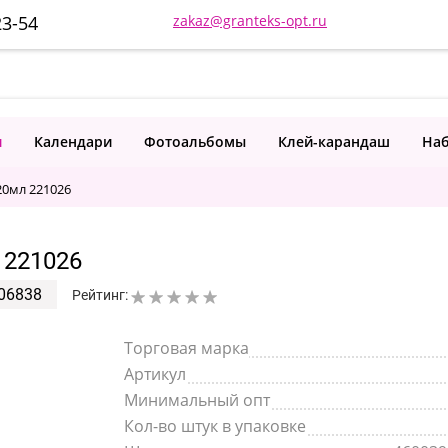
23-54
zakaz@granteks-opt.ru
и
Календари
Фотоальбомы
Клей-карандаш
Наб
20мл 221026
 221026
06838
Рейтинг:
Торговая марка
Артикул
Минимальный опт
Кол-во штук в упаковке