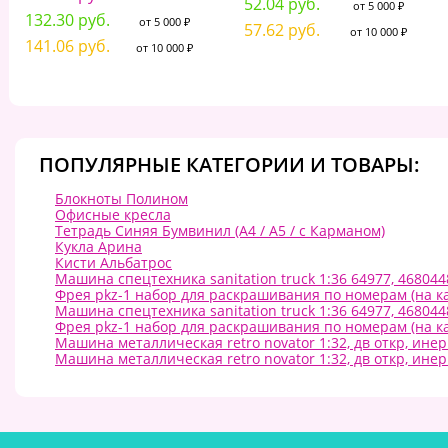
52.04 руб.
от 5 000 ₽
132.30 руб.
от 5 000 ₽
57.62 руб.
от 10 000 ₽
141.06 руб.
от 10 000 ₽
ПОПУЛЯРНЫЕ КАТЕГОРИИ И ТОВАРЫ:
Блокноты Полином
Офисные кресла
Тетрадь Синяя Бумвинил (А4 / A5 / с Карманом)
Кукла Арина
Кисти Альбатрос
Машина спецтехника sanitation truck 1:36 64977, 46804
Фрея pkz-1 набор для раскрашивания по номерам (на ка
Машина спецтехника sanitation truck 1:36 64977, 46804
Фрея pkz-1 набор для раскрашивания по номерам (на ка
Машина металлическая retro novator 1:32, дв откр, ине
Машина металлическая retro novator 1:32, дв откр, ине