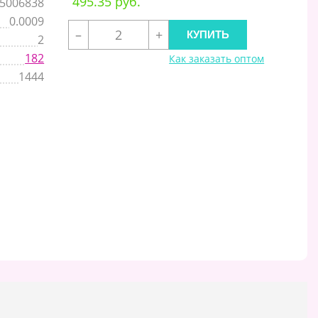
495.35 руб.
5006838
0.0009
–
+
2
182
Как заказать оптом
1444