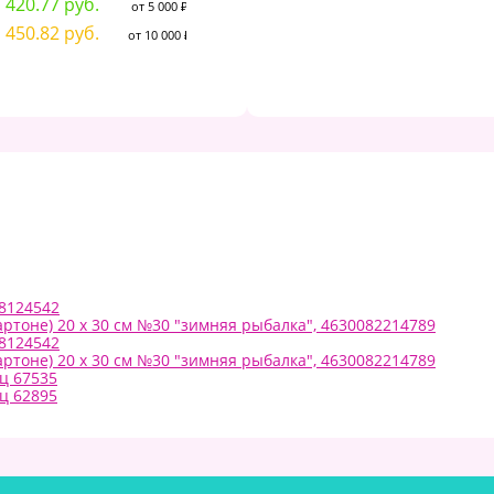
420.77 руб.
1
от 5 000 ₽
301.76 руб.
от 10 000 ₽
450.82 руб.
1
от 10 000 ₽
48124542
ртоне) 20 х 30 см №30 "зимняя рыбалка", 4630082214789
48124542
ртоне) 20 х 30 см №30 "зимняя рыбалка", 4630082214789
рц 67535
рц 62895