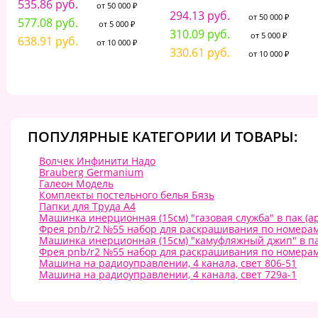
535.86 руб.
от 50 000 ₽
294.13 руб.
от 50 000 ₽
577.08 руб.
от 5 000 ₽
310.09 руб.
от 5 000 ₽
638.91 руб.
от 10 000 ₽
330.61 руб.
от 10 000 ₽
ПОПУЛЯРНЫЕ КАТЕГОРИИ И ТОВАРЫ:
Волчек Инфинити Надо
Brauberg Germanium
Галеон Модель
Комплекты постельного белья Бязь
Папки для Труда А4
Машинка инерционная (15см) "газовая служба" в пак (ар
Фрея pnb/r2 №55 набор для раскрашивания по номерам 4
Машинка инерционная (15см) "камуфляжный джип" в пак
Фрея pnb/r2 №55 набор для раскрашивания по номерам 4
Машина на радиоуправлении, 4 канала, свет 806-51
Машина на радиоуправлении, 4 канала, свет 729a-1