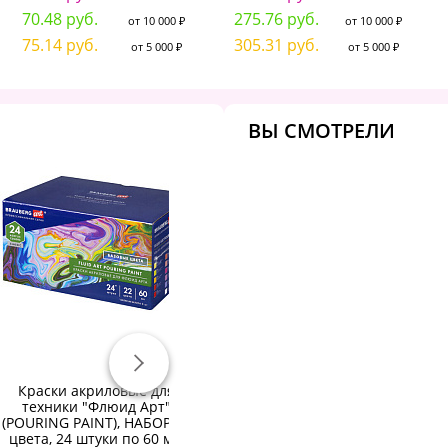
70.48 руб.
275.76 руб.
от 10 000 ₽
от 10 000 ₽
75.14 руб.
305.31 руб.
от 5 000 ₽
от 5 000 ₽
ВЫ СМОТРЕЛИ
Краски акриловые для
Краски акриловые по ткани
техники "Флюид Арт"
9 цветов по 10 мл,
ху
(POURING PAINT), НАБОР 22
BRAUBERG HOBBY, 192442
AR
цвета, 24 штуки по 60 мл,
по