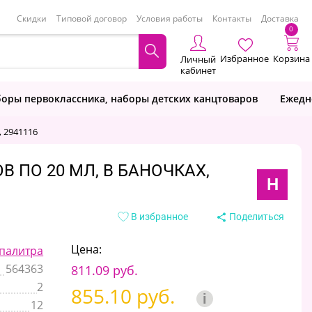
Скидки
Типовой договор
Условия работы
Контакты
Доставка
0
Избранное
Корзина
Личный
кабинет
оры первоклассника, наборы детских канцтоваров
Ежедн
, 2941116
 ПО 20 МЛ, В БАНОЧКАХ,
Н
В избранное
Поделиться
Цена:
 палитра
564363
811.09 руб.
2
855.10 руб.
i
12