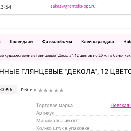
23-54
zakaz@granteks-opt.ru
и
Календари
Фотоальбомы
Клей-карандаш
Наб
е художественные глянцевые "Декола", 12 цветов по 20 мл, в баночках
ЫЕ ГЛЯНЦЕВЫЕ "ДЕКОЛА", 12 ЦВЕТОВ
83996
Рейтинг:
Торговая марка
Невская
Артикул
Минимальный опт
Кол-во штук в упаковке