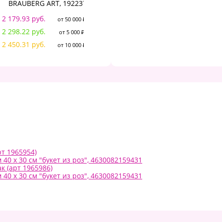
230.46 руб.
BRAUBERG ART, 192237
от 50 000 ₽
242.96 руб.
от 5 000 ₽
2 179.93 руб.
1 
от 50 000 ₽
259.04 руб.
от 10 000 ₽
2 298.22 руб.
1 
от 5 000 ₽
2 450.31 руб.
1 
от 10 000 ₽
т 1965954)
0 х 30 см "букет из роз", 4630082159431
 (арт 1965986)
0 х 30 см "букет из роз", 4630082159431