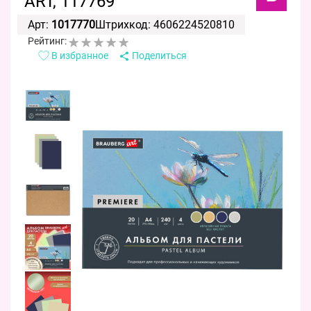
ART, 117769
Арт:
1017770
Штрихкод: 4606224520810
Рейтинг:
В избранное
Поделиться