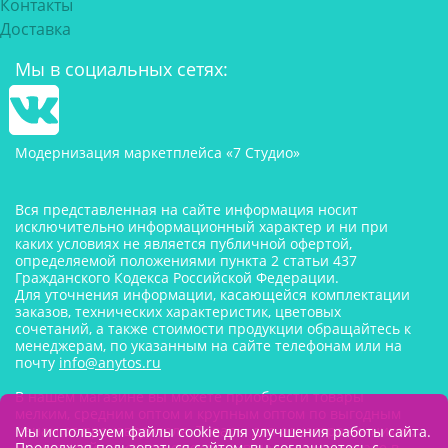
Контакты
Доставка
Мы в социальных сетях:
Модернизация маркетплейса «7 Студио»
Вся представленная на сайте информация носит
исключительно информационный характер и ни при
каких условиях не является публичной офертой,
определяемой положениями пункта 2 статьи 437
Гражданского Кодекса Российской Федерации.
Для уточнения информации, касающейся комплектации
заказов, технических характеристик, цветовых
сочетаний, а также стоимости продукции обращайтесь к
менеджерам, по указанным на сайте телефонам или на
почту
info@anytos.ru
В нашем магазине вы можете приобрести товары
мелким, средним оптом и крупным оптом по выгодным
ценам от производителя. Товары для одностраничников,
Мы используем файлы cookie для улучшения работы сайта.
Продолжая пользоваться сайтом, вы соглашаетесь с
маркетплейсов оптом со склада, в наличии на складе в