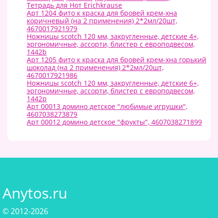
Тетрадь для Нот Erichkrause
Арт 1204 фито к краска для бровей крем-хна
коричневый (на 2 применения) 2*2мл/20шт,
4670017921979
Ножницы scotch 120 мм, закругленные, детские 4+,
эргономичные, ассорти, блистер с европодвесом,
1442b
Арт 1205 фито к краска для бровей крем-хна горький
шоколад (на 2 применения) 2*2мл/20шт,
4670017921986
Ножницы scotch 120 мм, закругленные, детские 6+,
эргономичные, ассорти, блистер с европодвесом,
1442p
Арт 00013 домино детское "любимые игрушки",
4607038273879
Арт 00012 домино детское "фрукты", 4607038271899
Anytos.ru
© 2012-2026