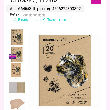
"CLASSIC", 112482
Арт:
664653
Штрихкод: 4606224303802
Рейтинг:
В избранное
Поделиться