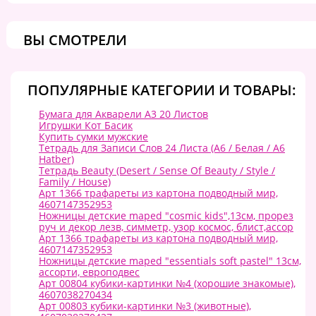
ВЫ СМОТРЕЛИ
ПОПУЛЯРНЫЕ КАТЕГОРИИ И ТОВАРЫ:
Бумага для Акварели А3 20 Листов
Игрушки Кот Басик
Купить сумки мужские
Тетрадь для Записи Слов 24 Листа (A6 / Белая / А6
Hatber)
Тетрадь Beauty (Desert / Sense Of Beauty / Style /
Family / House)
Арт 1366 трафареты из картона подводный мир,
4607147352953
Ножницы детские maped "cosmic kids",13см, прорез
руч и декор лезв, симметр, узор космос, блист,ассор
Арт 1366 трафареты из картона подводный мир,
4607147352953
Ножницы детские maped "essentials soft pastel" 13см,
ассорти, европодвес
Арт 00804 кубики-картинки №4 (хорошие знакомые),
4607038270434
Арт 00803 кубики-картинки №3 (животные),