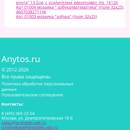
енота" 13,2см, с усилителем, европодвес ms_16126
Арт 01004 мозаика " азбука/математика" (поле 32х25),
4607038271196
Арт 01003 мозаика "азбука" (поле 32х25)
Anytos.ru
© 2012-2026
Все права защищены
Политика обработки персональных
данных
Пользовательское соглашение
Контакты:
8 (495) 369-23-54
Москва, ул. Днепропетровская 18 Б
zakaz@granteks-opt.ru
o.belyakova@granteks-opt.ru