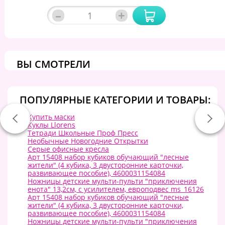
–
+
ВЫ СМОТРЕЛИ
ПОПУЛЯРНЫЕ КАТЕГОРИИ И ТОВАРЫ:
Купить маски
Куклы Llorens
Тетради Школьные Проф Пресс
Необычные Новогодние Открытки
Серые офисные кресла
Арт 15408 набор кубиков обучающий "лесные
жители" (4 кубика, 3 двусторонние карточки,
развивающее пособие), 4600031154084
Ножницы детские мульти-пульти "приключения
енота" 13,2см, с усилителем, европодвес ms_16126
Арт 15408 набор кубиков обучающий "лесные
жители" (4 кубика, 3 двусторонние карточки,
развивающее пособие), 4600031154084
Ножницы детские мульти-пульти "приключения