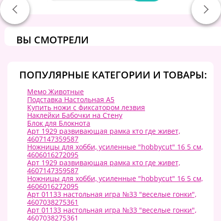
ВЫ СМОТРЕЛИ
ПОПУЛЯРНЫЕ КАТЕГОРИИ И ТОВАРЫ:
Мемо Животные
Подставка Настольная А5
Купить ножи с фиксатором лезвия
Наклейки Бабочки на Стену
Блок для Блокнота
Арт 1929 развивающая рамка кто где живет,
4607147359587
Ножницы для хобби, усиленные "hobbycut" 16 5 см,
4606016272095
Арт 1929 развивающая рамка кто где живет,
4607147359587
Ножницы для хобби, усиленные "hobbycut" 16 5 см,
4606016272095
Арт 01133 настольная игра №33 "веселые гонки",
4607038275361
Арт 01133 настольная игра №33 "веселые гонки",
4607038275361