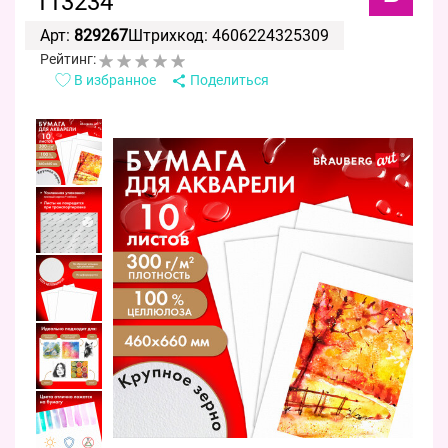
113234
Арт:
829267
Штрихкод: 4606224325309
Рейтинг:
В избранное
Поделиться