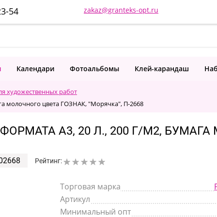
23-54
zakaz@granteks-opt.ru
и
Календари
Фотоальбомы
Клей-карандаш
Наб
ля художественных работ
га молочного цвета ГОЗНАК, "Морячка", П-2668
РМАТА А3, 20 Л., 200 Г/М2, БУМАГА
02668
Рейтинг:
Торговая марка
Артикул
Минимальный опт