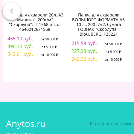
Папка для акварели 20л. А3
Папка для акварели
"Марина", 200г/м2,
БОЛЬШОГО ФОРМАТА А3,
"Скорлупа": П-1568 штр.:
10 л., 200 г/м2, бумага
4640012671568
ГОЗНАК "Скорлупа",
BRAUBERG, 125221
455.10 руб.
от 50 000 ₽
215.58 руб.
от 50 000 ₽
490.10 руб.
от 5 000 ₽
227.28 руб.
от 5 000 ₽
542.61 руб.
от 10 000 ₽
242.32 руб.
от 10 000 ₽
Anytos.ru
Если у вас остали