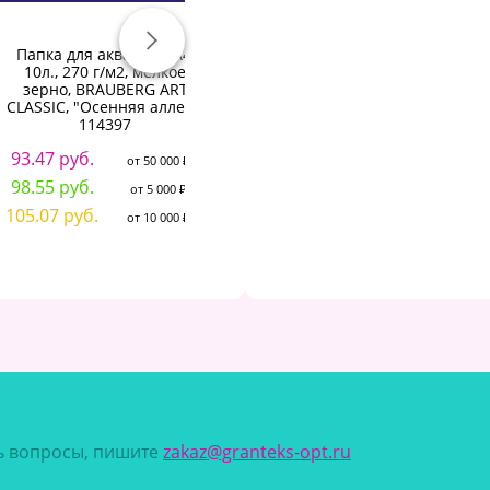
Папка для акварели А4,
Папка для акварели А4, 10
П
10л., 270 г/м2, мелкое
л., 200 г/м2, 210х297 мм,
зерно, BRAUBERG ART
ЛУЧ "Школа творчества",
CLASSIC, "Осенняя аллея",
бумага ГОЗНАК, 30С 1797-08
114397
114.94 руб.
9
от 50 000 ₽
93.47 руб.
от 50 000 ₽
121.18 руб.
1
от 5 000 ₽
98.55 руб.
от 5 000 ₽
129.19 руб.
1
от 10 000 ₽
105.07 руб.
от 10 000 ₽
сь вопросы, пишите
zakaz@granteks-opt.ru