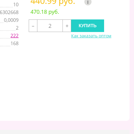
440.99 руб.
i
10
470.18 руб.
6302668
0,0009
–
+
2
222
Как заказать оптом
168