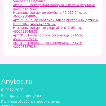
Smooshins Игрушка
Арт 21536 боксёрский набор № 7 лапа и перчатки,
4600031215365
Ножницы фигурные ромбы: af12-012-04 штр:
4602723048862
Арт 2154 набор карточек для эл викторины детям о
животных, 4607147376737
Ножницы фигурные узор: af12-012-05 штр:
4602723048879
Арт 01331 юла «остров сокровищ» d=14см,
4607038275231
Арт 01331 юла «остров сокровищ» d=14см,
4607038275231
Anytos.ru
© 2012-2026
Все права защищены
Политика обработки персональных
данных