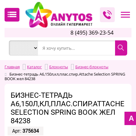
8 (495) 369-23-54
Главная
Каталог
Блокноты
Бизнес-блокноты
Бизнес-тетрадь A6,150л,кл,плас.спир.Attache Selection SPRING
BOOK жел 84238
БИЗНЕС-ТЕТРАДЬ
A6,150Л,КЛ,ПЛАС.СПИР.ATTACHE
SELECTION SPRING BOOK ЖЕЛ
A
84238
Арт:
375634