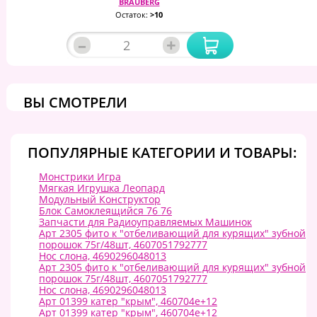
BRAUBERG
Остаток:
>10
–
+
ВЫ СМОТРЕЛИ
ПОПУЛЯРНЫЕ КАТЕГОРИИ И ТОВАРЫ:
Монстрики Игра
Мягкая Игрушка Леопард
Модульный Конструктор
Блок Самоклеящийся 76 76
Запчасти для Радиоуправляемых Машинок
Арт 2305 фито к "отбеливающий для курящих" зубной
порошок 75г/48шт, 4607051792777
Нос слона, 4690296048013
Арт 2305 фито к "отбеливающий для курящих" зубной
порошок 75г/48шт, 4607051792777
Нос слона, 4690296048013
Арт 01399 катер "крым", 460704e+12
Арт 01399 катер "крым", 460704e+12