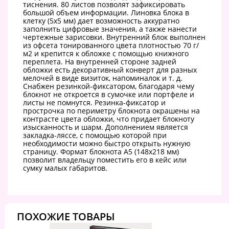
тиснения. 80 листов позволят зафиксировать
большой объем информации. Линовка блока в
клетку (5х5 мм) дает возможность аккуратно
заполнить цифровые значения, а также нанести
чертежные зарисовки. Внутренний блок выполнен
из офсета тонированного цвета плотностью 70 г/
м2 и крепится к обложке с помощью книжного
переплета. На внутренней стороне задней
обложки есть декоративный конверт для разных
мелочей в виде визиток, напоминалок и т. д.
Снабжен резинкой-фиксатором, благодаря чему
блокнот не откроется в сумочке или портфеле и
листы не помнутся. Резинка-фиксатор и
прострочка по периметру блокнота окрашены на
контрасте цвета обложки, что придает блокноту
изысканность и шарм. Дополнением является
закладка-ляссе, с помощью которой при
необходимости можно быстро открыть нужную
страницу. Формат блокнота А5 (148х218 мм)
позволит владельцу поместить его в кейс или
сумку малых габаритов.
ПОХОЖИЕ ТОВАРЫ