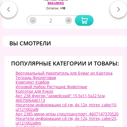
BRAUBERG
Остаток:
>10
–
+
ВЫ СМОТРЕЛИ
ПОПУЛЯРНЫЕ КАТЕГОРИИ И ТОВАРЫ:
Вертикальный Накопитель для Бумаг из Картона
Тетрадь Фиолетовая
Комплект Ковбоя
Игровой Набор Растущие Животные
Колготки для Кукол
Арт 238 фургон "армейский" 15,5х11,5х22,5см,
4607006446113
Носители информации cd-rw, 4x-12x, mirex, cake/10,
ul121002a8l
Арт 2385 мини-игры спецтранспорт, 4607147370520
Носители информации cd-rw, 4x-12x, mirex, cake/25,
ul121002a8m