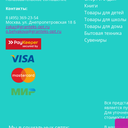
Книги
Контакты:
Товары для детей
8 (495) 369-23-54
Товары для школы
Москва, ул. Днепропетровская 18 Б
Товары для дома
zakaz@granteks-opt.ru
o.belyakova@granteks-opt.ru
Бытовая техника
Сувениры
Вся предст
является п
Для уточне
стоимости 
Мы в социальных сетях:
В нашем ма