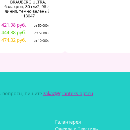
BRAUBERG ULTRA,
сбоку, пластиковая
Л
балакрон, 80 г/м2, 96 л.,
обложка+картон, клетка,
6
линия, темно-зеленый,
BRAUBERG, "Однотонный",
113047
4 вида, 105x145 мм, 125398
6
421.98 руб.
115.13 руб.
7
от 50 000 ₽
от 50 000 ₽
444.88 руб.
121.38 руб.
от 5 000 ₽
от 5 000 ₽
474.32 руб.
129.41 руб.
от 10 000 ₽
от 10 000 ₽
сь вопросы, пишите
zakaz@granteks-opt.ru
Галантерея
Одежда и Текстиль