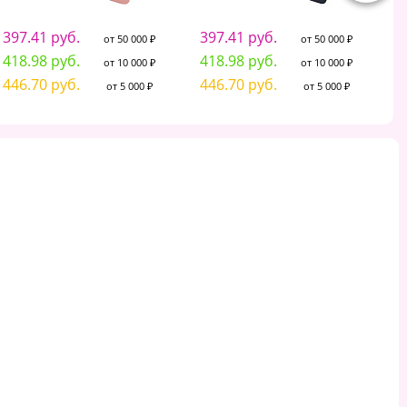
397.41 руб.
397.41 руб.
2
от 50 000 ₽
от 50 000 ₽
418.98 руб.
418.98 руб.
2
от 10 000 ₽
от 10 000 ₽
446.70 руб.
446.70 руб.
2
от 5 000 ₽
от 5 000 ₽
ОКНОТ-ПРЕСТИЖ А6. 160
Блокнот 7*10см 60л
БЛОК