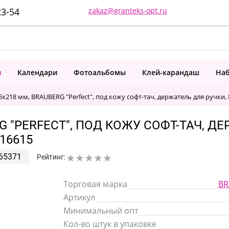
23-54
zakaz@granteks-opt.ru
и
Календари
Фотоальбомы
Клей-карандаш
Наб
x218 мм, BRAUBERG "Perfect", под кожу софт-тач, держатель для ручки, 8
G "PERFECT", ПОД КОЖУ СОФТ-ТАЧ, ДЕ
16615
65371
Рейтинг:
Торговая марка
BR
Артикул
Минимальный опт
Кол-во штук в упаковке