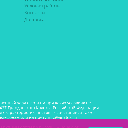
Условия работы
Контакты
Доставка
онный характер и ни при каких условиях не
437 Гражданского Кодекса Российской Федерации.
х характеристик, цветовых сочетаний, а также
телефонам или на почту
info@anytos.ru
и крупным оптом по выгодным ценам от