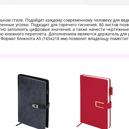
льном стиле. Подойдет каждому современному человеку для вед
гленные уголки. Подходит для горячего тиснения. 80 листов п
ратно заполнить цифровые значения, а также нанести чертежны
щью книжного переплета. Дополнением являются держатель для 
ормат блокнота А5 (165х218 мм) позволит владельцу поместить