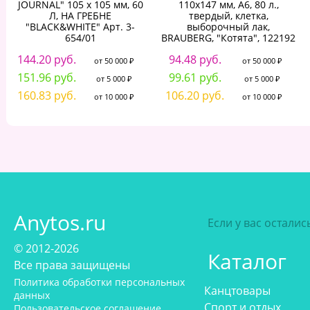
JOURNAL" 105 х 105 мм, 60
110х147 мм, А6, 80 л.,
Л, НА ГРЕБНЕ
твердый, клетка,
"BLACK&WHITE" Арт. 3-
выборочный лак,
654/01
BRAUBERG, "Котята", 122192
144.20 руб.
94.48 руб.
от 50 000 ₽
от 50 000 ₽
151.96 руб.
99.61 руб.
от 5 000 ₽
от 5 000 ₽
160.83 руб.
106.20 руб.
от 10 000 ₽
от 10 000 ₽
Anytos.ru
Если у вас остали
© 2012-2026
Каталог
Все права защищены
Политика обработки персональных
Канцтовары
данных
Спорт и отдых
Пользовательское соглашение