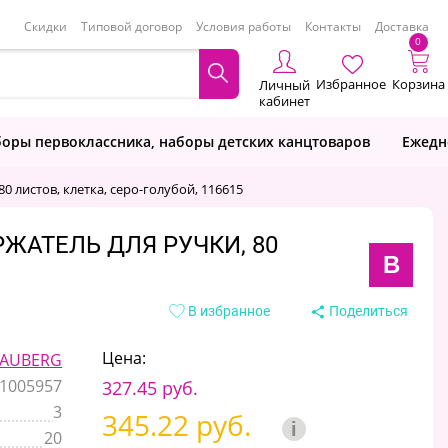
Скидки
Типовой договор
Условия работы
Контакты
Доставка
0
Избранное
Корзина
Личный
кабинет
оры первоклассника, наборы детских канцтоваров
Ежедн
0 листов, клетка, серо-голубой, 116615
РЖАТЕЛЬ ДЛЯ РУЧКИ, 80
B
В избранное
Поделиться
Цена:
AUBERG
1005957
327.45 руб.
3
345.22 руб.
i
20