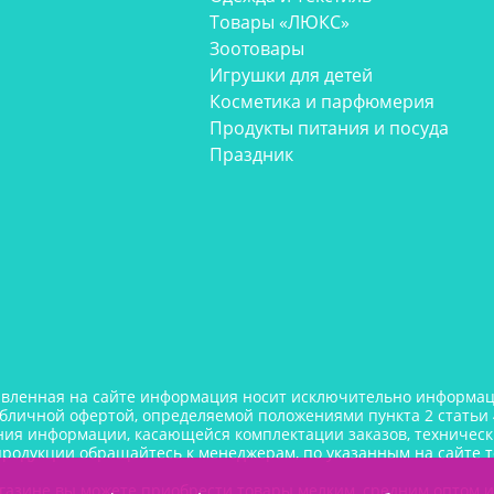
Товары «ЛЮКС»
Зоотовары
Игрушки для детей
Косметика и парфюмерия
Продукты питания и посуда
Праздник
авленная на сайте информация носит исключительно информаци
убличной офертой, определяемой положениями пункта 2 статьи 
ния информации, касающейся комплектации заказов, технически
продукции обращайтесь к менеджерам, по указанным на сайте 
газине вы можете приобрести товары мелким, средним оптом 