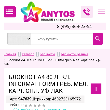
8 (495) 369-23-54
Главная
Каталог
Блокноты
Блокноты разные
Блокнот А4 80 л. кл. INFORMAT FORM греб. мел. карт. спл. Уф-
лак
БЛОКНОТ А4 80 Л. КЛ.
INFORMAT FORM ГРЕБ. МЕЛ.
I
КАРТ. СПЛ. УФ-ЛАК
Арт:
947639
Штрихкод: 4602723165972
Рейтинг:
В избранное
Поделиться