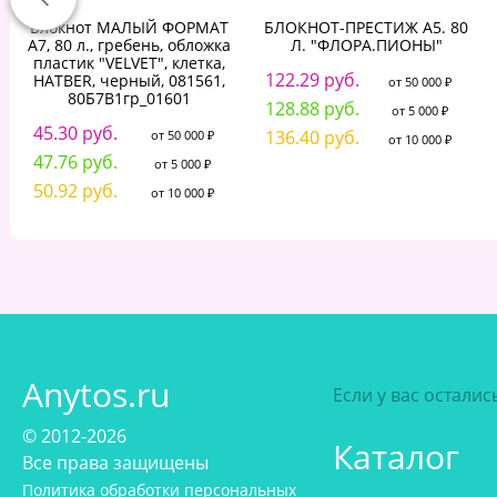
Блокнот МАЛЫЙ ФОРМАТ
БЛОКНОТ-ПРЕСТИЖ А5. 80
А7, 80 л., гребень, обложка
Л. "ФЛОРА.ПИОНЫ"
пластик "VELVET", клетка,
122.29 руб.
HATBER, черный, 081561,
от 50 000 ₽
80Б7В1гр_01601
128.88 руб.
от 5 000 ₽
45.30 руб.
136.40 руб.
от 50 000 ₽
от 10 000 ₽
47.76 руб.
от 5 000 ₽
50.92 руб.
от 10 000 ₽
Anytos.ru
Если у вас остали
© 2012-2026
Каталог
Все права защищены
Политика обработки персональных