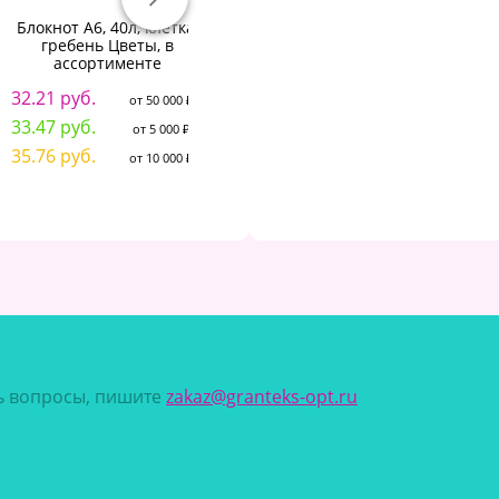
Блокнот А6, 40л, клетка,
Блокнот А5 (143x210 мм),
Бл
гребень Цветы, в
BRAUBERG VISTA "Jazz", под
ассортименте
кожу, гибкий, 80 л., 112089
32.21 руб.
150.27 руб.
от 50 000 ₽
от 50 000 ₽
1
33.47 руб.
158.43 руб.
от 5 000 ₽
от 5 000 ₽
1
35.76 руб.
168.91 руб.
от 10 000 ₽
от 10 000 ₽
1
сь вопросы, пишите
zakaz@granteks-opt.ru