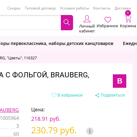
Скидки
Типовой договор
Условия работы
Контакты
Доставка
0
Избранное
Корзина
Личный
кабинет
оры первоклассника, наборы детских канцтоваров
Ежедн
RG, "Цветы", 116327
А С ФОЛЬГОЙ, BRAUBERG,
B
В избранное
Поделиться
Цена:
AUBERG
1005964
218.91 руб.
3
230.79 руб.
i
60