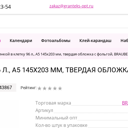
23-54
zakaz@granteks-opt.ru
и
Календари
Фотоальбомы
Клей-карандаш
Наб
инкой в клетку 96 л., А5 145х203 мм, твердая обложка с фольгой, BRAUBE
 Л., А5 145Х203 ММ, ТВЕРДАЯ ОБЛОЖК
43867
Рейтинг:
Торговая марка
BR
Артикул
Минимальный опт
Кол-во штук в упаковке