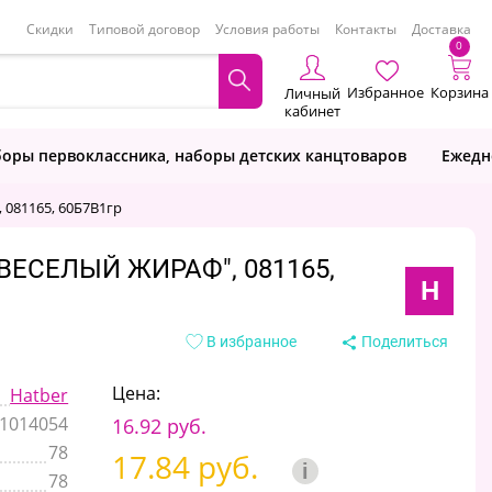
Скидки
Типовой договор
Условия работы
Контакты
Доставка
0
Избранное
Корзина
Личный
кабинет
оры первоклассника, наборы детских канцтоваров
Ежедн
 081165, 60Б7В1гр
"ВЕСЕЛЫЙ ЖИРАФ", 081165,
H
В избранное
Поделиться
Цена:
Hatber
1014054
16.92 руб.
78
17.84 руб.
i
78