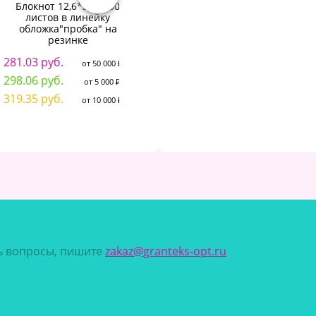
Блокнот 12,6*21см 80
Блокнот А5 (134х206 мм), 80
листов в линейку
л., твёрдый, клетка, фольга,
обложка"пробка" на
STAFF, "Ван Гог", 114427
E
резинке
л
151.73 руб.
от 50 000 ₽
281.03 руб.
1
от 50 000 ₽
159.96 руб.
от 5 000 ₽
298.06 руб.
1
от 5 000 ₽
170.55 руб.
от 10 000 ₽
319.35 руб.
1
от 10 000 ₽
сь вопросы, пишите
zakaz@granteks-opt.ru