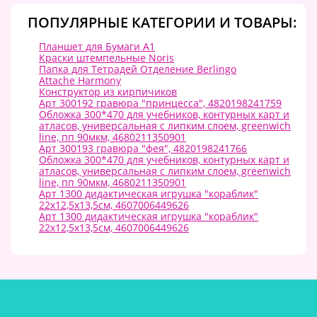
ПОПУЛЯРНЫЕ КАТЕГОРИИ И ТОВАРЫ:
Планшет для Бумаги А1
Краски штемпельные Noris
Папка для Тетрадей Отделение Berlingo
Attache Harmony
Конструктор из кирпичиков
Арт 300192 гравюра "принцесса", 4820198241759
Обложка 300*470 для учебников, контурных карт и
атласов, универсальная с липким слоем, greenwich
line, пп 90мкм, 4680211350901
Арт 300193 гравюра "фея", 4820198241766
Обложка 300*470 для учебников, контурных карт и
атласов, универсальная с липким слоем, greenwich
line, пп 90мкм, 4680211350901
Арт 1300 дидактическая игрушка "кораблик"
22х12,5х13,5см, 4607006449626
Арт 1300 дидактическая игрушка "кораблик"
22х12,5х13,5см, 4607006449626