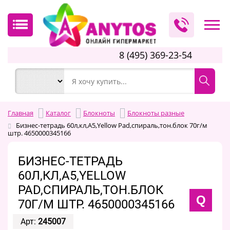
8 (495) 369-23-54
Главная
Каталог
Блокноты
Блокноты разные
Бизнес-тетрадь 60л,кл,А5,Yellow Pad,спираль,тон.блок 70г/м
штр. 4650000345166
БИЗНЕС-ТЕТРАДЬ
60Л,КЛ,А5,YELLOW
PAD,СПИРАЛЬ,ТОН.БЛОК
Q
70Г/М ШТР. 4650000345166
Арт:
245007