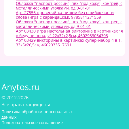
Обложка "паспорт россии", пвх "под кожу", конгрев, с
металлическими уголками, од 9-01-01
Арт 27556 проверяй-ка пишем без ошибок части
слова (игра с карандашом), 9785811271559
Обложка "паспорт россии", пвх "под кожу", конгрев, с
металлическими уголками, од 9-01-01
Арт 03430 игра настольная викторина в картинках "я
в беду не попаду" 22х32х2,5см, 4602933034303
Арт 03429 викторины в картинках супер-набор 4 в 1,
33х5х26,5см, 4602933517691
Anytos.ru
© 2012-2026
Все права защищены
Политика обработки персональных
данных
Пользовательское соглашение