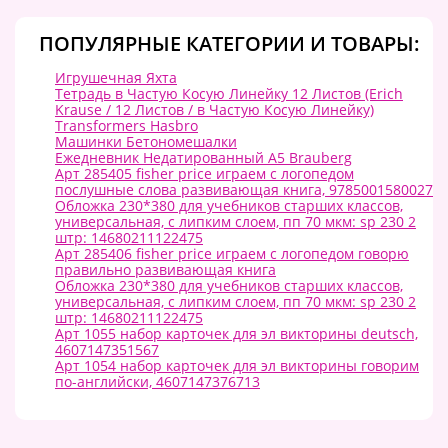
ПОПУЛЯРНЫЕ КАТЕГОРИИ И ТОВАРЫ:
Игрушечная Яхта
Тетрадь в Частую Косую Линейку 12 Листов (Erich
Krause / 12 Листов / в Частую Косую Линейку)
Transformers Hasbro
Машинки Бетономешалки
Ежедневник Недатированный А5 Brauberg
Арт 285405 fisher price играем с логопедом
послушные слова развивающая книга, 9785001580027
Обложка 230*380 для учебников старших классов,
универсальная, с липким слоем, пп 70 мкм: sp 230 2
штр: 14680211122475
Арт 285406 fisher price играем с логопедом говорю
правильно развивающая книга
Обложка 230*380 для учебников старших классов,
универсальная, с липким слоем, пп 70 мкм: sp 230 2
штр: 14680211122475
Арт 1055 набор карточек для эл викторины deutsch,
4607147351567
Арт 1054 набор карточек для эл викторины говорим
по-английски, 4607147376713