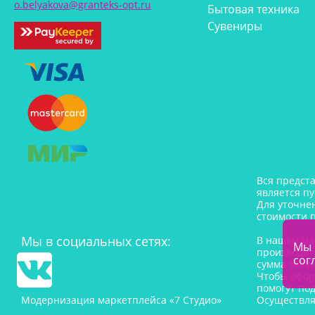
o.belyakova@granteks-opt.ru
Бытовая техника
Сувениры
Вся предст
является п
Для уточне
стоимости 
Мы в социальных сетях:
В нашем ма
Мы 
производит
сог
сумма заказ
Чтобы офор
помогут под
Модернизация маркетплейса «7 Студио»
Осуществля