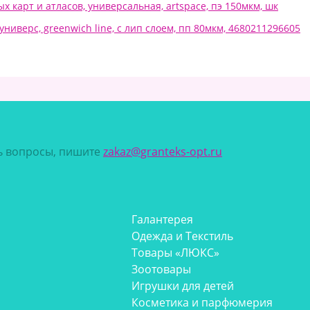
х карт и атласов, универсальная, artspace, пэ 150мкм, шк
универс, greenwich line, с лип слоем, пп 80мкм, 4680211296605
сь вопросы, пишите
zakaz@granteks-opt.ru
Галантерея
Одежда и Текстиль
Товары «ЛЮКС»
Зоотовары
Игрушки для детей
Косметика и парфюмерия