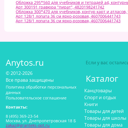
Обложка 295*560 для учебников и тетрадей а4, контурны
Арт 300191 гравюра "пират", 4820198241742
Обложка 300*470 для учебников, контур карт и атласов, 
Арт 128/1 лопата 36 см ярко-розовая, 4607006441743
Арт 128/1 лопата 36 см ярко-розовая, 4607006441743
Anytos.ru
Если у вас остали
© 2012-2026
Каталог
Все права защищены
Политика обработки персональных
Канцтовары
данных
Спорт и отдых
Пользовательское соглашение
Книги
Контакты:
Товары для детей
8 (495) 369-23-54
Товары для школы
Москва, ул. Днепропетровская 18 Б
Товары для дома
zakaz@granteks-opt.ru