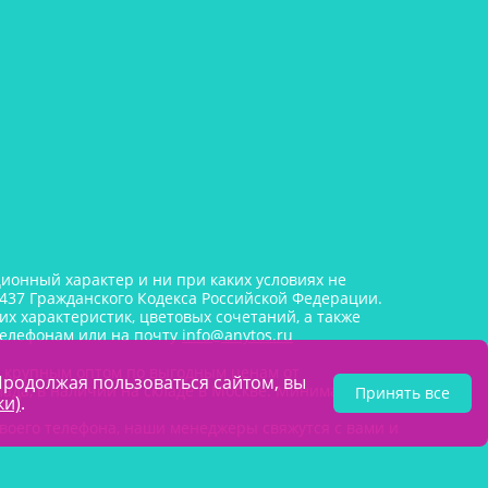
онный характер и ни при каких условиях не
437 Гражданского Кодекса Российской Федерации.
х характеристик, цветовых сочетаний, а также
телефонам или на почту
info@anytos.ru
и крупным оптом по выгодным ценам от
Продолжая пользоваться сайтом, вы
лада, в наличии на складе в Москве. Минимальная
Принять все
ки)
.
воего телефона, наши менеджеры свяжутся с вами и