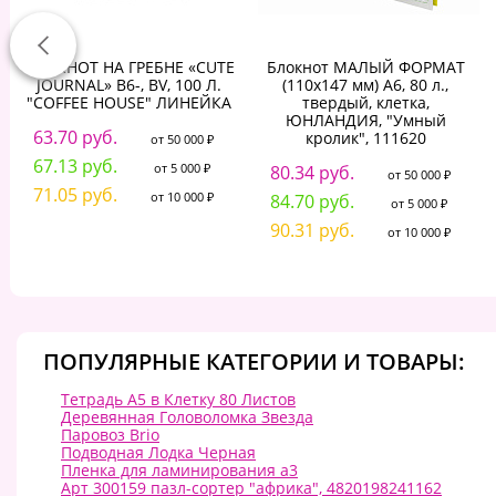
БЛОКНОТ НА ГРЕБНЕ «CUTE
Блокнот МАЛЫЙ ФОРМАТ
JOURNAL» B6-, BV, 100 Л.
(110х147 мм) А6, 80 л.,
"COFFEЕ HOUSE" ЛИНЕЙКА
твердый, клетка,
ЮНЛАНДИЯ, "Умный
63.70 руб.
кролик", 111620
от 50 000 ₽
67.13 руб.
от 5 000 ₽
80.34 руб.
от 50 000 ₽
71.05 руб.
от 10 000 ₽
84.70 руб.
от 5 000 ₽
90.31 руб.
от 10 000 ₽
ПОПУЛЯРНЫЕ КАТЕГОРИИ И ТОВАРЫ:
Тетрадь А5 в Клетку 80 Листов
Деревянная Головоломка Звезда
Паровоз Brio
Подводная Лодка Черная
Пленка для ламинирования а3
Арт 300159 пазл-сортер "африка", 4820198241162