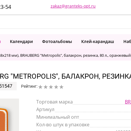
23-54
zakaz@granteks-opt.ru
и
Календари
Фотоальбомы
Клей-карандаш
Наб
8х218 мм), BRAUBERG "Metropolis", балакрон, резинка, 80 л., оранжевый
RG "METROPOLIS", БАЛАКРОН, РЕЗИНКА
51547
Рейтинг:
Торговая марка
BR
Артикул
Минимальный опт
Кол-во штук в упаковке