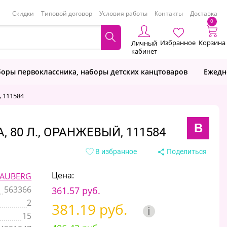
Скидки
Типовой договор
Условия работы
Контакты
Доставка
0
Избранное
Корзина
Личный
кабинет
оры первоклассника, наборы детских канцтоваров
Ежедн
, 111584
B
, 80 Л., ОРАНЖЕВЫЙ, 111584
В избранное
Поделиться
Цена:
AUBERG
563366
361.57 руб.
2
381.19 руб.
i
15