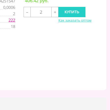
406.42 руб.
4251547
0,0006
–
+
2
222
Как заказать оптом
18