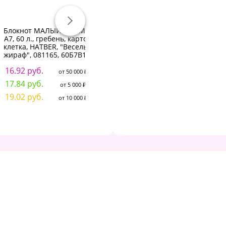
Блокнот МАЛЫЙ ФОРМАТ
БЛОКНОТ "QUATTRO
А7, 60 л., гребень, картон,
JOURNAL" 105 х 105 мм, 60
клетка, HATBER, "Веселый
Л, НА ГРЕБНЕ
жираф", 081165, 60Б7В1гр
"BLACK&WHITE" Арт. 3-
фи
654/01
16.92 руб.
от 50 000 ₽
144.20 руб.
8
от 50 000 ₽
17.84 руб.
от 5 000 ₽
151.96 руб.
8
от 5 000 ₽
19.02 руб.
от 10 000 ₽
160.83 руб.
9
от 10 000 ₽