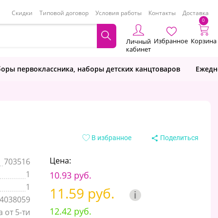
Скидки
Типовой договор
Условия работы
Контакты
Доставка
0
Избранное
Корзина
Личный
кабинет
оры первоклассника, наборы детских канцтоваров
Ежедн
В избранное
Поделиться
Цена:
703516
1
10.93 руб.
1
11.59 руб.
i
4038059
12.42 руб.
 от 5-ти