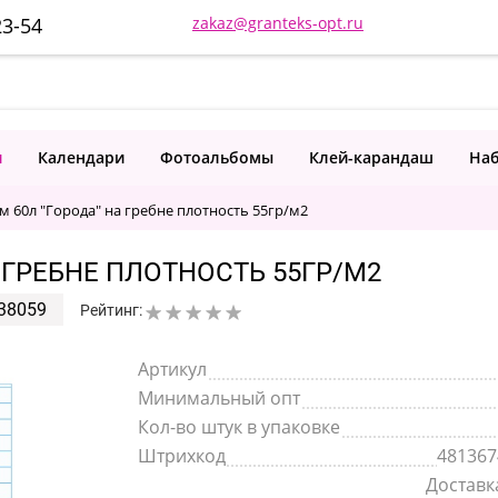
23-54
zakaz@granteks-opt.ru
и
Календари
Фотоальбомы
Клей-карандаш
Наб
м 60л "Города" на гребне плотность 55гр/м2
 ГРЕБНЕ ПЛОТНОСТЬ 55ГР/М2
38059
Рейтинг:
Артикул
Минимальный опт
Кол-во штук в упаковке
Штрихкод
481367
Доставка