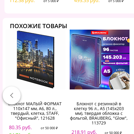
112.58 руб.
495.35 руб.
от 5 000 ₽
от 5 000 ₽
ПОХОЖИЕ ТОВАРЫ
Блокнот МАЛЫЙ ФОРМАТ
Блокнот с резинкой в
110х147 мм, А6, 80 л.,
клетку 96 л., А5 (145х203
твердый, клетка, STAFF,
мм), твердая обложка с
"Офисный", 121628
фольгой, BRAUBERG, "Glow",
113729
80.35 руб.
от 50 000 ₽
218.91 руб.
от 50 000 ₽