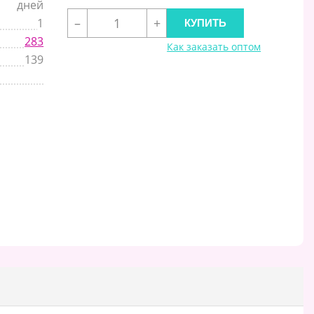
дней
–
+
1
283
Как заказать оптом
139