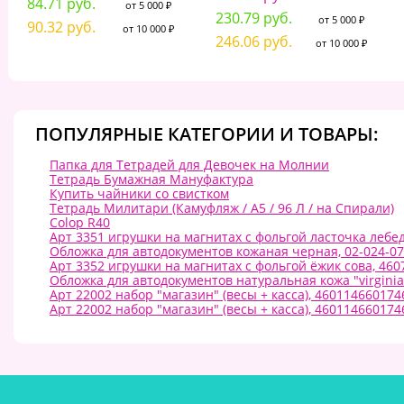
84.71 руб.
от 5 000 ₽
230.79 руб.
от 5 000 ₽
90.32 руб.
от 10 000 ₽
246.06 руб.
от 10 000 ₽
ПОПУЛЯРНЫЕ КАТЕГОРИИ И ТОВАРЫ:
Папка для Тетрадей для Девочек на Молнии
Тетрадь Бумажная Мануфактура
Купить чайники со свистком
Тетрадь Милитари (Камуфляж / А5 / 96 Л / на Спирали)
Colop R40
Арт 3351 игрушки на магнитах с фольгой ласточка лебе
Обложка для автодокументов кожаная черная, 02-024-07
Арт 3352 игрушки на магнитах с фольгой ёжик сова, 46
Обложка для автодокументов натуральная кожа "virginia"
Арт 22002 набор "магазин" (весы + касса), 460114660174
Арт 22002 набор "магазин" (весы + касса), 460114660174