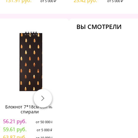
131.91 руб.
25.42 руб.
от 5 000 ₽
от 5 000 ₽
ВЫ СМОТРЕЛИ
Блокнот 7*18см 80л на
Блокнот 12*18,5см 60л
Бл
спирали
"Darvish" на спирали с
рисунком
56.21 руб.
"достопримечательности
от 50 000 ₽
городов" со стразами
59.61 руб.
от 5 000 ₽
1
101.48 руб.
63.87 руб.
от 50 000 ₽
от 10 000 ₽