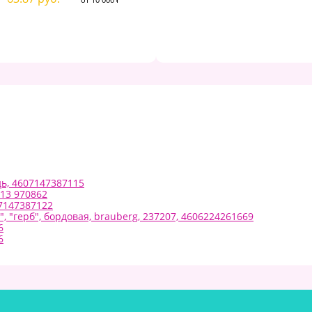
1
107.63 руб.
от 5 000 ₽
1
115.32 руб.
от 10 000 ₽
дь, 4607147387115
13 970862
07147387122
, "герб", бордовая, brauberg, 237207, 4606224261669
6
6