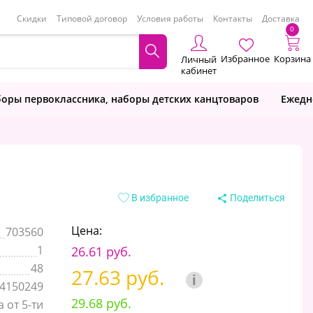
Скидки
Типовой договор
Условия работы
Контакты
Доставка
0
Избранное
Корзина
Личный
кабинет
оры первоклассника, наборы детских канцтоваров
Ежедн
В избранное
Поделиться
Цена:
703560
1
26.61 руб.
48
27.63 руб.
i
4150249
29.68 руб.
 от 5-ти