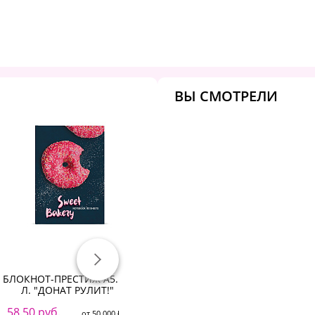
ВЫ СМОТРЕЛИ
БЛОКНОТ-ПРЕСТИЖ А5. 80
Блокнот А5 60 л. кл. LITE
Л. "ДОНАТ РУЛИТ!"
СИНИЙ греб. мел. карт. ВД-
"
лак
58.50 руб.
от 50 000 ₽