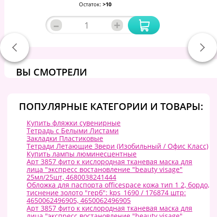
Остаток:
>10
–
+
ВЫ СМОТРЕЛИ
ПОПУЛЯРНЫЕ КАТЕГОРИИ И ТОВАРЫ:
Купить фляжки сувенирные
Тетрадь с Белыми Листами
Закладки Пластиковые
Тетради Летающие Звери (Изобильный / Офис Класс)
Купить лампы люминесцентные
Арт 3857 фито к кислородная тканевая маска для
лица "экспресс востановление "beauty visage"
25мл/25шт, 4680038241444
Обложка для паспорта officespace кожа тип 1 2, бордо,
тиснение золото "герб": kps_1690 / 176874 штр:
4650062496905, 4650062496905
Арт 3857 фито к кислородная тканевая маска для
лица "экспресс востановление "beauty visage"