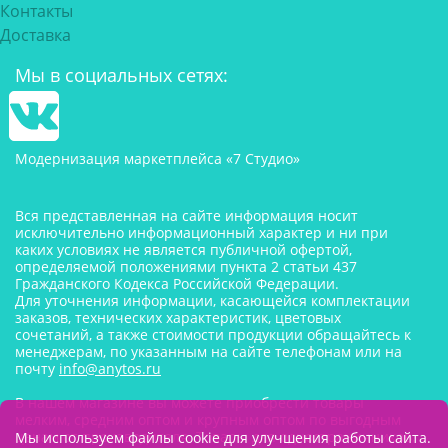
Контакты
Доставка
Мы в социальных сетях:
Модернизация маркетплейса «7 Студио»
Вся представленная на сайте информация носит
исключительно информационный характер и ни при
каких условиях не является публичной офертой,
определяемой положениями пункта 2 статьи 437
Гражданского Кодекса Российской Федерации.
Для уточнения информации, касающейся комплектации
заказов, технических характеристик, цветовых
сочетаний, а также стоимости продукции обращайтесь к
менеджерам, по указанным на сайте телефонам или на
почту
info@anytos.ru
В нашем магазине вы можете приобрести товары
мелким, средним оптом и крупным оптом по выгодным
ценам от производителя. Товары для одностраничников,
Мы используем файлы cookie для улучшения работы сайта.