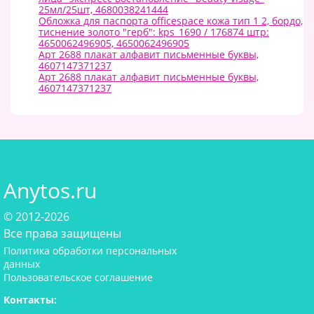
25мл/25шт, 4680038241444
Обложка для паспорта officespace кожа тип 1 2, бордо,
тиснение золото "герб": kps_1690 / 176874 штр:
4650062496905, 4650062496905
Арт 2688 плакат алфавит письменные буквы,
4607147371237
Арт 2688 плакат алфавит письменные буквы,
4607147371237
Anytos.ru
© 2012-2026
Все права защищены
Политика обработки персональных
данных
Пользовательское соглашение
Контакты: