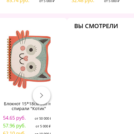
85.74 руб.
32.48 руб.
от 5 000 ₽
от 5 000 ₽
ВЫ СМОТРЕЛИ
Блокнот 15*18см 50л на
БЛОКНОТ-ПРЕСТИЖ А6. 160
Б
спирали "Котик"
Л. "МОДНЫЕ ЕДИНОРОГИ"
54.65 руб.
63.70 руб.
5
от 50 000 ₽
от 50 000 ₽
57.96 руб.
67.13 руб.
5
от 5 000 ₽
от 5 000 ₽
62.10 руб.
71.05 руб.
6
от 10 000 ₽
от 10 000 ₽