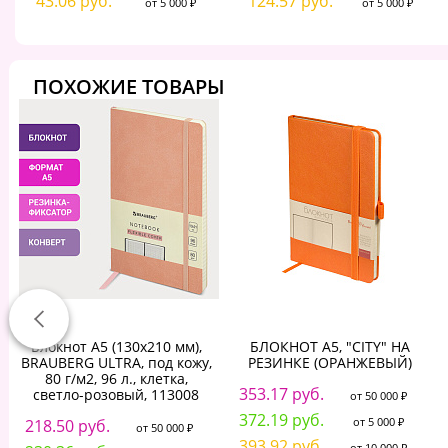
43.06 руб.
124.57 руб.
от 5 000 ₽
от 5 000 ₽
ПОХОЖИЕ ТОВАРЫ
Блокнот А5 (130х210 мм),
БЛОКНОТ А5, "CITY" НА
BRAUBERG ULTRA, под кожу,
РЕЗИНКЕ (ОРАНЖЕВЫЙ)
80 г/м2, 96 л., клетка,
353.17 руб.
светло-розовый, 113008
от 50 000 ₽
372.19 руб.
от 5 000 ₽
218.50 руб.
от 50 000 ₽
393.92 руб.
от 10 000 ₽