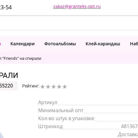
23-54
zakaz@granteks-opt.ru
и
Календари
Фотоальбомы
Клей-карандаш
Наб
 "Friends" на спирали
ИРАЛИ
55220
Рейтинг:
Артикул
Минимальный опт
Кол-во штук в упаковке
Штрихкод
481367
Доставка