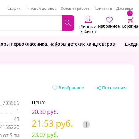
Скидки
Типовой договор
Условия работы
Контакты
Доставка
0
Избранное
Корзина
Личный
кабинет
оры первоклассника, наборы детских канцтоваров
Ежедн
В избранное
Поделиться
Цена:
703566
1
20.30 руб.
48
21.53 руб.
i
4155220
23.07 руб.
 от 5-ти