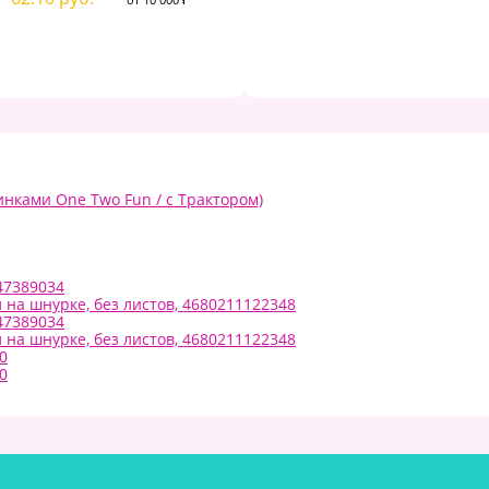
нками One Two Fun / с Трактором)
47389034
 на шнурке, без листов, 4680211122348
47389034
 на шнурке, без листов, 4680211122348
0
0