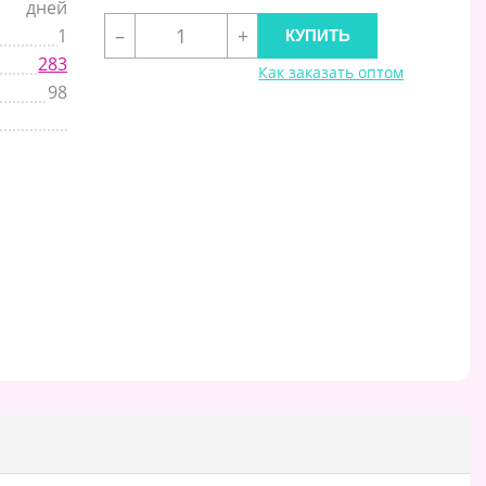
дней
–
+
1
283
Как заказать оптом
98