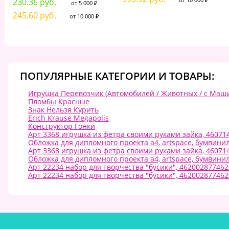
230.36 руб.
от 5 000 ₽
245.60 руб.
от 10 000 ₽
ПОПУЛЯРНЫЕ КАТЕГОРИИ И ТОВАРЫ:
Игрушка Перевозчик (Автомобилей / Животных / с Маши
Пломбы Красные
Знак Нельзя Курить
Erich Krause Megapolis
Конструктор Гонки
Арт 3368 игрушка из фетра своими руками зайка, 46071
Обложка для дипломного проекта а4, artspace, бумвинил
Арт 3368 игрушка из фетра своими руками зайка, 46071
Обложка для дипломного проекта а4, artspace, бумвинил
Арт 22234 набор для творчества "бусики", 462002877462
Арт 22234 набор для творчества "бусики", 462002877462