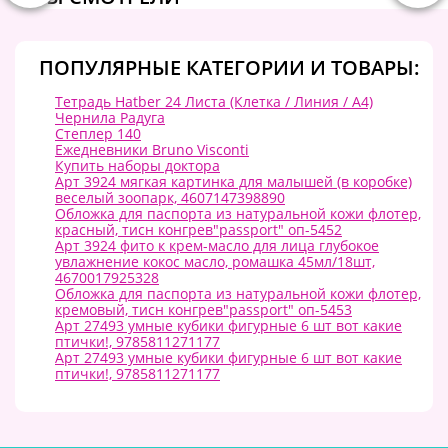
ПОПУЛЯРНЫЕ КАТЕГОРИИ И ТОВАРЫ:
Тетрадь Hatber 24 Листа (Клетка / Линия / А4)
Чернила Радуга
Степлер 140
Ежедневники Bruno Visconti
Купить наборы доктора
Арт 3924 мягкая картинка для малышей (в коробке)
веселый зоопарк, 4607147398890
Обложка для паспорта из натуральной кожи флотер,
красный, тисн конгрев"passport" оп-5452
Арт 3924 фито к крем-масло для лица глубокое
увлажнение кокос масло, ромашка 45мл/18шт,
4670017925328
Обложка для паспорта из натуральной кожи флотер,
кремовый, тисн конгрев"passport" оп-5453
Арт 27493 умные кубики фигурные 6 шт вот какие
птички!, 9785811271177
Арт 27493 умные кубики фигурные 6 шт вот какие
птички!, 9785811271177