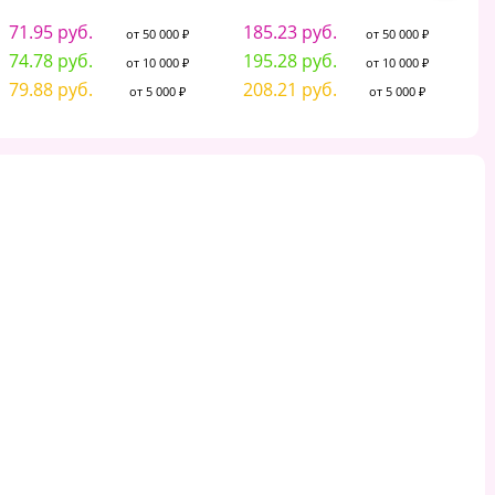
71.95 руб.
185.23 руб.
от 50 000 ₽
от 50 000 ₽
74.78 руб.
195.28 руб.
от 10 000 ₽
от 10 000 ₽
79.88 руб.
208.21 руб.
от 5 000 ₽
от 5 000 ₽
атман №1 School А2 100л
Папка для черчения
Ва
180гр., уп.крафт
БОЛЬШАЯ А2, 420х594 мм,
Гозна