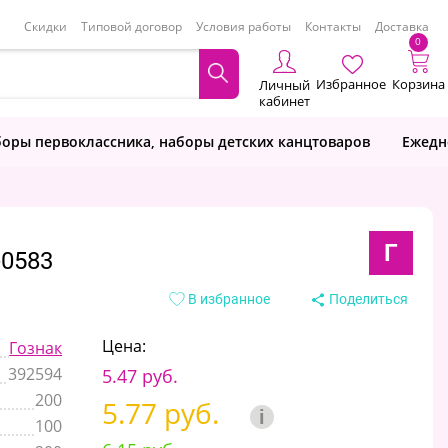
Скидки
Типовой договор
Условия работы
Контакты
Доставка
0
Избранное
Корзина
Личный
кабинет
оры первоклассника, наборы детских канцтоваров
Ежедн
Г
-0583
В избранное
Поделиться
Цена:
Гознак
392594
5.47 руб.
200
5.77 руб.
i
100