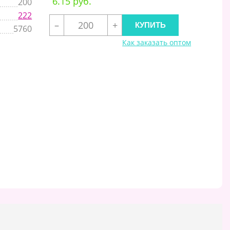
6.15 руб.
200
222
–
+
5760
Как заказать оптом