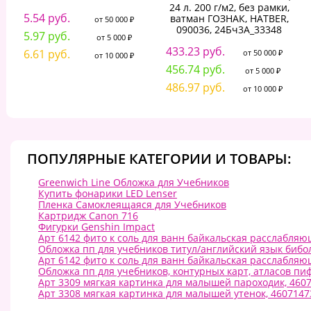
24 л. 200 г/м2, без рамки,
5.54 руб.
ватман ГОЗНАК, HATBER,
от 50 000 ₽
090036, 24Бч3A_33348
5.97 руб.
от 5 000 ₽
433.23 руб.
6.61 руб.
от 50 000 ₽
от 10 000 ₽
456.74 руб.
от 5 000 ₽
486.97 руб.
от 10 000 ₽
ПОПУЛЯРНЫЕ КАТЕГОРИИ И ТОВАРЫ:
Greenwich Line Обложка для Учебников
Купить фонарики LED Lenser
Пленка Самоклеящаяся для Учебников
Картридж Canon 716
Фигурки Genshin Impact
Арт 6142 фито к соль для ванн байкальская расслабляю
Обложка пп для учебников титул/английский язык биболе
Арт 6142 фито к соль для ванн байкальская расслабляю
Обложка пп для учебников, контурных карт, атласов пиф
Арт 3309 мягкая картинка для малышей пароходик, 460
Арт 3308 мягкая картинка для малышей утенок, 460714