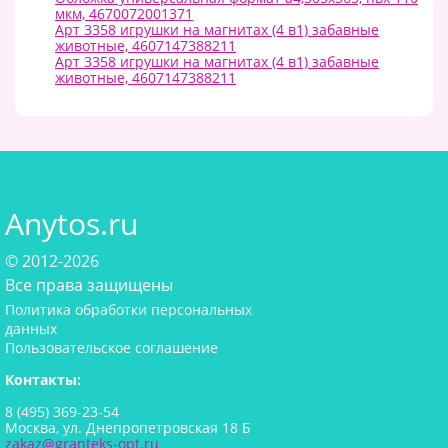
мкм, 4670072001371
Арт 3358 игрушки на магнитах (4 в1) забавные
животные, 4607147388211
Арт 3358 игрушки на магнитах (4 в1) забавные
животные, 4607147388211
Anytos.ru
© 2012-2026
Все права защищены
Политика обработки персональных
данных
Пользовательское соглашение
Контакты:
8 (495) 369-23-54
Москва, ул. Днепропетровская 18 Б
zakaz@granteks-opt.ru