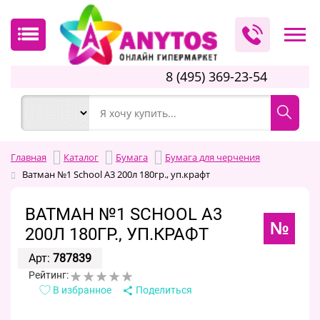
8 (495) 369-23-54
Главная
Каталог
Бумага
Бумага для черчения
Ватман №1 School А3 200л 180гр., уп.крафт
ВАТМАН №1 SCHOOL А3
№
200Л 180ГР., УП.КРАФТ
Арт:
787839
Рейтинг:
В избранное
Поделиться