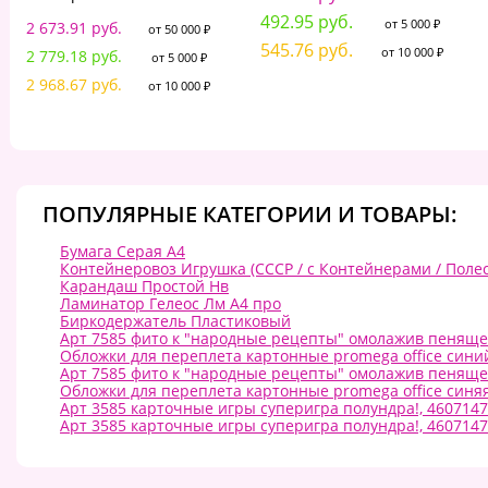
492.95 руб.
от 5 000 ₽
2 673.91 руб.
от 50 000 ₽
545.76 руб.
от 10 000 ₽
2 779.18 руб.
от 5 000 ₽
2 968.67 руб.
от 10 000 ₽
ПОПУЛЯРНЫЕ КАТЕГОРИИ И ТОВАРЫ:
Бумага Серая А4
Контейнеровоз Игрушка (СССР / с Контейнерами / Полес
Карандаш Простой Нв
Ламинатор Гелеос Лм A4 про
Биркодержатель Пластиковый
Арт 7585 фито к "народные рецепты" омолажив пенящее
Обложки для переплета картонные promega office синий,
Арт 7585 фито к "народные рецепты" омолажив пенящее
Обложки для переплета картонные promega office синяя,
Арт 3585 карточные игры суперигра полундра!, 460714
Арт 3585 карточные игры суперигра полундра!, 460714