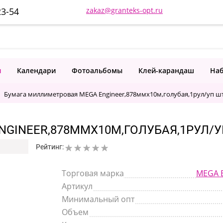
23-54
zakaz@granteks-opt.ru
и
Календари
Фотоальбомы
Клей-карандаш
Наб
Бумага миллиметровая MEGA Engineer,878ммх10м,голубая,1рул/уп шт
INEER,878ММХ10М,ГОЛУБАЯ,1РУЛ/УП 
Рейтинг:
Торговая марка
MEGA E
Артикул
Минимальный опт
Объем