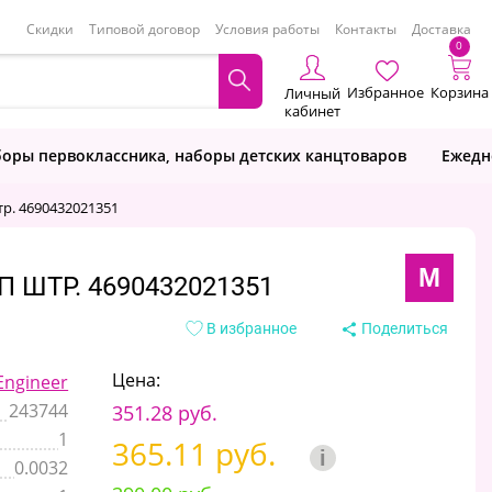
Скидки
Типовой договор
Условия работы
Контакты
Доставка
0
Избранное
Корзина
Личный
кабинет
оры первоклассника, наборы детских канцтоваров
Ежедн
р. 4690432021351
M
ШТР. 4690432021351
В избранное
Поделиться
Цена:
ngineer
243744
351.28 руб.
1
365.11 руб.
i
0.0032