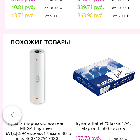
40.81 руб.
339.71 руб.
от 10 000 ₽
от 10 000 ₽
43.73 руб.
363.98 руб.
от 5 000 ₽
от 5 000 ₽
ПОХОЖИЕ ТОВАРЫ
Бумага широкоформатная
Бумага Ballet "Classic" А4,
MEGA Engineer
Марка В, 500 листов
(А1),ф.594мм,нам.175м,пл.80гр.,
457.73 руб.
штр. 4607122917320
от 50 000 ₽