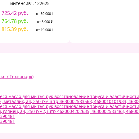
4
интенсив", 122625
985.89 руб.
от 5 000 ₽
4
725.42 руб.
от 50 000 ₽
1 091.51 руб.
от 10 000 ₽
5
764.78 руб.
от 5 000 ₽
815.39 руб.
от 10 000 ₽
ье / Технопарк)
ся масло для мытья рук восстановление тонуса и эластичности
 металлик, a4, 250 г/м штр 4630002583568, 4680010101933, 468
ся масло для мытья рук восстановление тонуса и эластичности
 глянец, а4, 250 г/м2, штр 4620004202635, 4630002583483, 4680
7390481
7390481