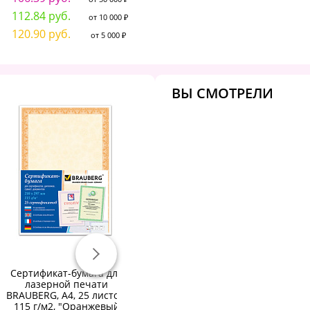
112.84 руб.
от 10 000 ₽
120.90 руб.
от 5 000 ₽
ВЫ СМОТРЕЛИ
Сертификат-бумага для
Бумага "Ballet Classic" А3,
Б
лазерной печати
80г/м2, 500л., 153%:
8
BRAUBERG, А4, 25 листов,
915.46 руб.
115 г/м2, "Оранжевый
от 50 000 ₽