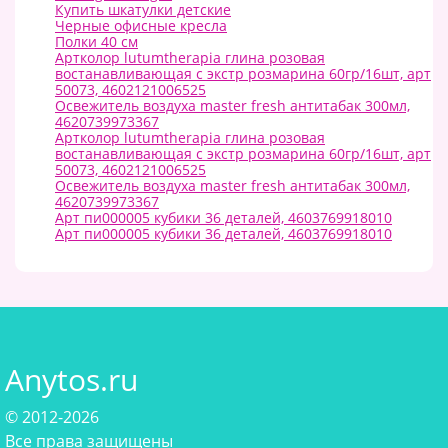
Купить шкатулки детские
Черные офисные кресла
Полки 40 см
Артколор lutumtherapia глина розовая
востанавливающая с экстр розмарина 60гр/16шт, арт
50073, 4602121006525
Освежитель воздуха master fresh антитабак 300мл,
4620739973367
Артколор lutumtherapia глина розовая
востанавливающая с экстр розмарина 60гр/16шт, арт
50073, 4602121006525
Освежитель воздуха master fresh антитабак 300мл,
4620739973367
Арт пи000005 кубики 36 деталей, 4603769918010
Арт пи000005 кубики 36 деталей, 4603769918010
Anytos.ru
© 2012-2026
Все права защищены