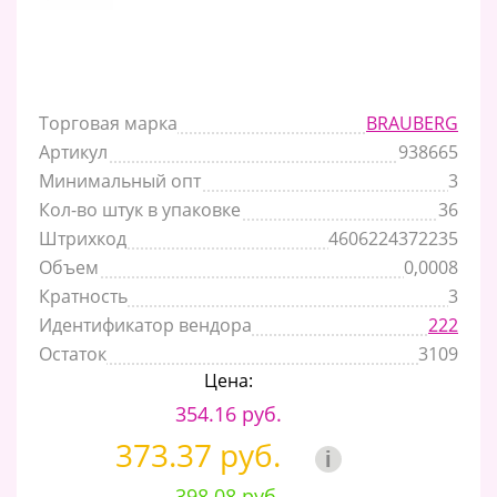
Торговая марка
BRAUBERG
Артикул
938665
Минимальный опт
3
Кол-во штук в упаковке
36
Штрихкод
4606224372235
Объем
0,0008
Кратность
3
Идентификатор вендора
222
Остаток
3109
Цена:
354.16 руб.
373.37 руб.
i
398.08 руб.