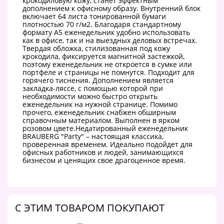
крокодиловую кожу, станет эффектным
дополнением к офисному образу. Внутренний блок
включает 64 листа тонированной бумаги
плотностью 70 г/м2. Благодаря стандартному
формату А5 еженедельник удобно использовать
как в офисе, так и на выездных деловых встречах.
Твердая обложка, стилизованная под кожу
крокодила, фиксируется магнитной застежкой,
поэтому еженедельник не откроется в сумке или
портфеле и страницы не помнутся. Подходит для
горячего тиснения. Дополнением является
закладка-ляссе, с помощью которой при
необходимости можно быстро открыть
еженедельник на нужной странице. Помимо
прочего, еженедельник снабжен обширным
справочным материалом. Выполнен в ярком
розовом цвете.Недатированный еженедельник
BRAUBERG "Party" – настоящая классика,
проверенная временем. Идеально подойдет для
офисных работников и людей, занимающихся
бизнесом и ценящих свое драгоценное время.
C ЭТИМ ТОВАРОМ ПОКУПАЮТ