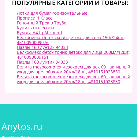
ПОПУЛЯРНЫЕ КАТЕГОРИИ И ТОВАРЫ:
Лотки для бумаг горизонтальные
Прописи 4 Класс
Гоночный Трек в Трубе
Купить пылесосы
Бумага А4 Iq Allround
Белкосмекс detox скраб-детокс для тела 150г/24шт,
4810090009076
Пазлы 160 лунтик 94033
Белкосмекс detox тоник-детокс для лица 200мл/12шт,
4810090009151
Пазлы 160 лунтик 94033
Белита mezocomplex мезокрем для век 60+ активный
уход для зрелой кожи 20мл/18шт, 4810151023850
Белита mezocomplex мезокрем для век 60+ активный
уход для зрелой кожи 20мл/18шт, 4810151023850
Anytos.ru