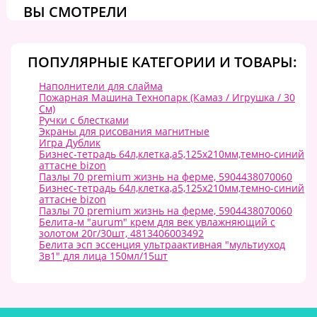
ВЫ СМОТРЕЛИ
ПОПУЛЯРНЫЕ КАТЕГОРИИ И ТОВАРЫ:
Наполнители для слайма
Пожарная Машина Технопарк (Камаз / Игрушка / 30
См)
Ручки с блестками
Экраны для рисования магнитные
Игра Дублик
Бизнес-тетрадь 64л,клетка,а5,125x210мм,темно-синий
аттасне bizon
Пазлы 70 premium жизнь на ферме, 5904438070060
Бизнес-тетрадь 64л,клетка,а5,125x210мм,темно-синий
аттасне bizon
Пазлы 70 premium жизнь на ферме, 5904438070060
Белита-м "aurum" крем для век увлажняющий с
золотом 20г/30шт, 4813406003492
Белита эсп эссенция ультраактивная "мультиуход
3в1" для лица 150мл/15шт