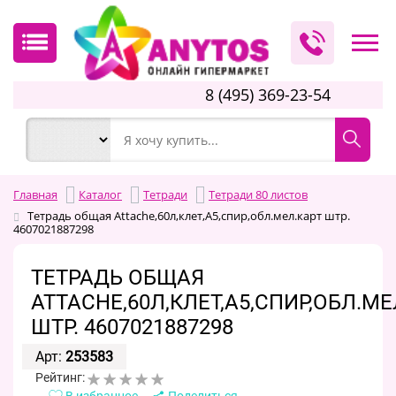
8 (495) 369-23-54
Главная
Каталог
Тетради
Тетради 80 листов
Тетрадь общая Attache,60л,клет,А5,спир,обл.мел.карт штр.
4607021887298
ТЕТРАДЬ ОБЩАЯ
ATTACHE,60Л,КЛЕТ,А5,СПИР,ОБЛ.МЕ
ШТР. 4607021887298
Арт:
253583
Рейтинг:
В избранное
Поделиться