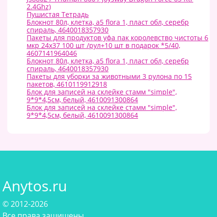
2.4Ghz)
Пушистая Тетрадь
Блокнот 80л, клетка, а5 flora 1, пласт обл, серебр
спираль, 4640018357930
Пакеты для продуктов уфа пак королевство чистоты 6
мкр 24х37 100 шт /рул+10 шт в подарок *5/40,
4607141964046
Блокнот 80л, клетка, а5 flora 1, пласт обл, серебр
спираль, 4640018357930
Пакеты для уборки за животными 3 рулона по 15
пакетов, 4610119912918
Блок для записей на склейке стамм "simple",
9*9*4,5см, белый, 4610091300864
Блок для записей на склейке стамм "simple",
9*9*4,5см, белый, 4610091300864
Anytos.ru
© 2012-2026
Все права защищены