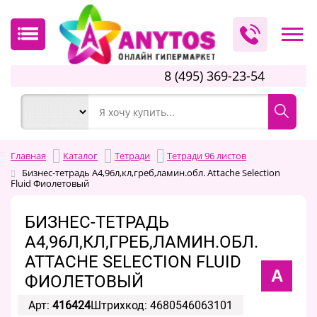
8 (495) 369-23-54
Главная
Каталог
Тетради
Тетради 96 листов
Бизнес-тетрадь А4,96л,кл,греб,ламин.обл. Attache Selection
Fluid Фиолетовый
БИЗНЕС-ТЕТРАДЬ
А4,96Л,КЛ,ГРЕБ,ЛАМИН.ОБЛ.
ATTACHE SELECTION FLUID
A
ФИОЛЕТОВЫЙ
Арт:
416424
Штрихкод: 4680546063101