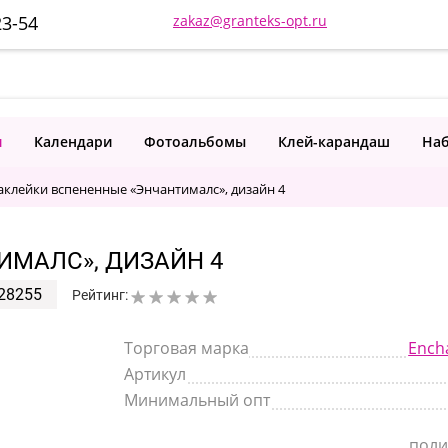
23-54
zakaz@granteks-opt.ru
и
Календари
Фотоальбомы
Клей-карандаш
Наб
аклейки вспененные «Энчантималс», дизайн 4
ИМАЛС», ДИЗАЙН 4
28255
Рейтинг:
Торговая марка
Ench
Артикул
Минимальный опт
пол