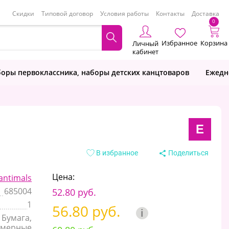
Скидки
Типовой договор
Условия работы
Контакты
Доставка
0
Избранное
Корзина
Личный
кабинет
оры первоклассника, наборы детских канцтоваров
Ежедн
E
В избранное
Поделиться
Цена:
antimals
685004
52.80 руб.
1
56.80 руб.
i
Бумага,
имерные