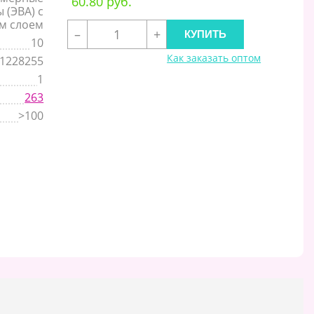
60.80 руб.
 (ЭВА) с
м слоем
–
+
10
Как заказать оптом
1228255
1
263
>100