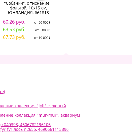
"Собачки", с тиснением
мышки", с тиснением
фольгой, 10х15 см,
фольгой, 10х15 см,
5
ЮНЛАНДИЯ, 661818
ЮНЛАНДИЯ, 661815
5
60.26 руб.
102.93 руб.
от 50 000 ₽
от 50 000 ₽
6
63.53 руб.
108.51 руб.
от 5 000 ₽
от 5 000 ₽
67.73 руб.
115.70 руб.
от 10 000 ₽
от 10 000 ₽
те)
пление коллекция "joli", зеленый
репление коллекция "mur-mur", аквариум
рдо 040398, 4606782196106
fyr-fyr лось n2655, 4690661113896