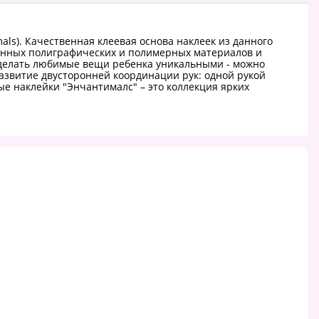
s). Качественная клеевая основа наклеек из данного
венных полиграфических и полимерных материалов и
сделать любимые вещи ребенка уникальными - можно
развитие двусторонней координации рук: одной рукой
ые наклейки "Энчантималс" – это коллекция ярких