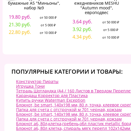
бумажные А5 "Миньоны",
ежедневников MESHU
набор №9
"Autumn mood",
европодвес
19.80 руб.
от 50 000 ₽
3.64 руб.
от 50 000 ₽
21.30 руб.
от 5 000 ₽
3.92 руб.
от 5 000 ₽
22.80 руб.
от 10 000 ₽
4.34 руб.
от 10 000 ₽
ПОПУЛЯРНЫЕ КАТЕГОРИИ И ТОВАРЫ:
Конструктор Пираты
Игрушка Тони
Тетрадь Шотландка (А4 / 160 Листов в Твердом Перепле
Карандаш Корректор для Пластика
Купить ручки Waterman Exception
Блокнот, be smart, 140х198 мм, 80 л, точка, клеевое скре
Папка для счета с отстрочкой м 701 черная, кожзам
Блокнот, be smart, 140х198 мм, 80 л, точка, клеевое ск
Папка для счета с отстрочкой м 701 черная, кожзам
Блокнот а6, 80л,клетка,гребень,обл пластик metallic бо
Блокнот а6, 80л клетка, спираль мягк перепл 102х142мм 