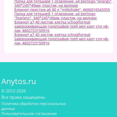
Папка для тетрадей 1 отделение, а4 berlingo "energy",
340*245*40мм, пластик, на молнии
Блокнот-престиж а6 80 л "milkshake", 4606016543355
Папка для тетрадей 1 отделение, а4 berlingo
"fearless", 340*245*40мм, пластик, на молнии
Блокнот а7 40 листов, клетка schoolformat
завораживающая голография греб мел карт спл уф-
лак, 4602723150916
Блокнот а7 40 листов, клетка schoolformat
завораживающая голография греб мел карт спл уф-
лак, 4602723150916
Anytos.ru
© 2012-2026
Все права защищены
Политика обработки персональных
данных
Пользовательское соглашение