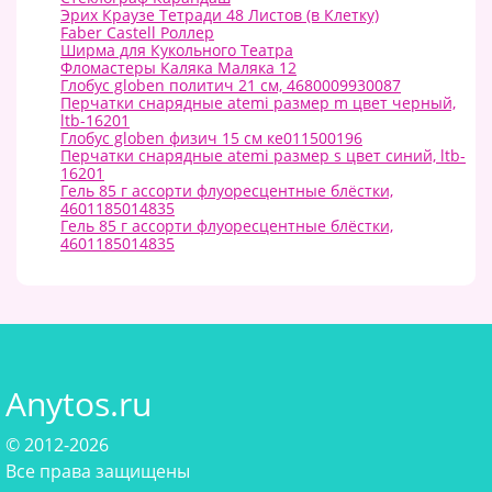
Эрих Краузе Тетради 48 Листов (в Клетку)
Faber Castell Роллер
Ширма для Кукольного Театра
Фломастеры Каляка Маляка 12
Глобус globen политич 21 см, 4680009930087
Перчатки снарядные atemi размер m цвет черный,
ltb-16201
Глобус globen физич 15 см ке011500196
Перчатки снарядные atemi размер s цвет синий, ltb-
16201
Гель 85 г ассорти флуоресцентные блёстки,
4601185014835
Гель 85 г ассорти флуоресцентные блёстки,
4601185014835
Anytos.ru
© 2012-2026
Все права защищены