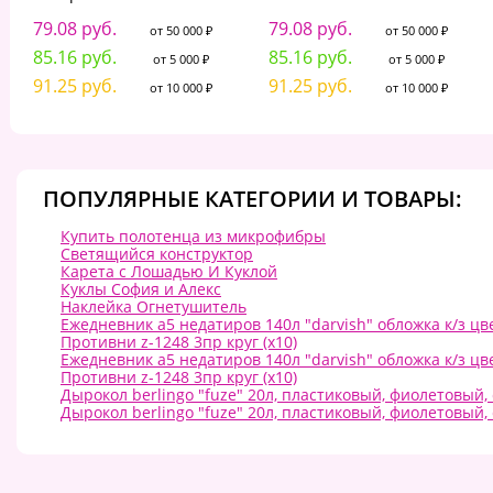
79.08 руб.
79.08 руб.
от 50 000 ₽
от 50 000 ₽
85.16 руб.
85.16 руб.
от 5 000 ₽
от 5 000 ₽
91.25 руб.
91.25 руб.
от 10 000 ₽
от 10 000 ₽
ПОПУЛЯРНЫЕ КАТЕГОРИИ И ТОВАРЫ:
Купить полотенца из микрофибры
Светящийся конструктор
Карета с Лошадью И Куклой
Куклы София и Алекс
Наклейка Огнетушитель
Ежедневник а5 недатиров 140л "darvish" обложка к/з цв
Противни z-1248 3пр круг (х10)
Ежедневник а5 недатиров 140л "darvish" обложка к/з цв
Противни z-1248 3пр круг (х10)
Дырокол berlingo "fuze" 20л, пластиковый, фиолетовый,
Дырокол berlingo "fuze" 20л, пластиковый, фиолетовый,