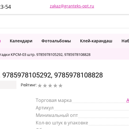
23-54
zakaz@granteks-opt.ru
и
Календари
Фотоальбомы
Клей-карандаш
Наб
гадки КРСМ-03 штр. 9785978105292, 9785978108828
9785978105292, 9785978108828
Рейтинг:
Торговая марка
Артикул
Минимальный опт
Кол-во штук в упаковке