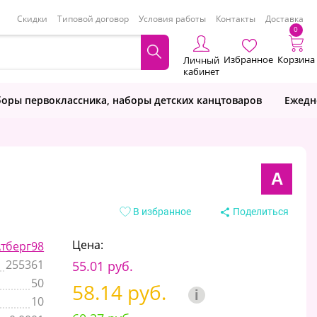
Скидки
Типовой договор
Условия работы
Контакты
Доставка
0
Избранное
Корзина
Личный
кабинет
оры первоклассника, наборы детских канцтоваров
Ежедн
А
В избранное
Поделиться
Цена:
Атберг98
255361
55.01 руб.
50
58.14 руб.
i
10