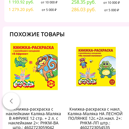
258.35 руб.
1 193.92 руб.
от 10 000 ₽
от 10 000 ₽
286.03 руб.
1 279.20 руб.
от 5 000 ₽
от 5 000 ₽
ПОХОЖИЕ ТОВАРЫ
Книжка-раскраска с
Книжка-раскраска с накл.
наклейками Каляка-Маляка
Каляка-Маляка НА ЛЕСНОЙ
В АФРИКЕ 12 стр. + 2 л. с
ПОЛЯНКЕ 12с.+2л.накл. 2+:
наклейками 2+: РНКМ-ВА
РНКМ-ЛП штр.:
штр.: 4602723059042
4602723054535