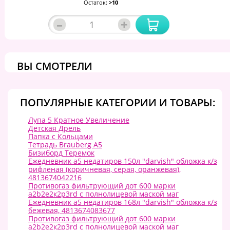
Остаток:
>10
–
+
ВЫ СМОТРЕЛИ
ПОПУЛЯРНЫЕ КАТЕГОРИИ И ТОВАРЫ:
Лупа 5 Кратное Увеличение
Детская Дрель
Папка с Кольцами
Тетрадь Brauberg A5
Бизиборд Теремок
Ежедневник а5 недатиров 150л "darvish" обложка к/з
рифленая (коричневая, серая, оранжевая),
4813674042216
Противогаз фильтрующий дот 600 марки
a2b2e2к2p3rd с полнолицевой маской маг
Ежедневник а5 недатиров 168л "darvish" обложка к/з
бежевая, 4813674083677
Противогаз фильтрующий дот 600 марки
a2b2e2к2p3rd с полнолицевой маской маг