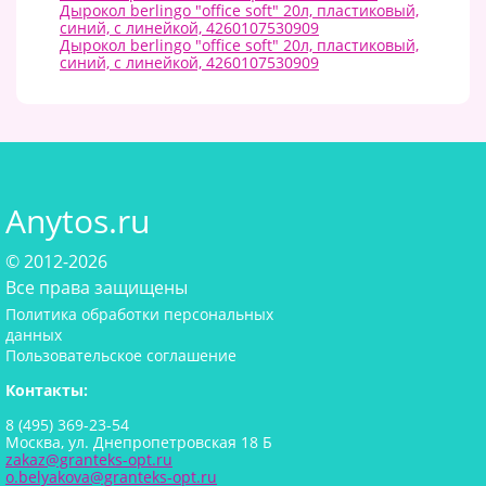
Дырокол berlingo "office soft" 20л, пластиковый,
синий, с линейкой, 4260107530909
Дырокол berlingo "office soft" 20л, пластиковый,
синий, с линейкой, 4260107530909
Anytos.ru
© 2012-2026
Все права защищены
Политика обработки персональных
данных
Пользовательское соглашение
Контакты:
8 (495) 369-23-54
Москва, ул. Днепропетровская 18 Б
zakaz@granteks-opt.ru
o.belyakova@granteks-opt.ru