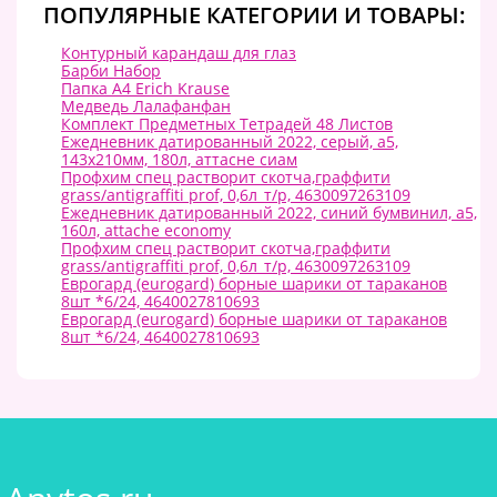
ПОПУЛЯРНЫЕ КАТЕГОРИИ И ТОВАРЫ:
Контурный карандаш для глаз
Барби Набор
Папка А4 Erich Krause
Медведь Лалафанфан
Комплект Предметных Тетрадей 48 Листов
Ежедневник датированный 2022, серый, а5,
143х210мм, 180л, аттасне сиам
Профхим спец растворит скотча,граффити
grass/antigraffiti prof, 0,6л_т/р, 4630097263109
Ежедневник датированный 2022, синий бумвинил, а5,
160л, attache economy
Профхим спец растворит скотча,граффити
grass/antigraffiti prof, 0,6л_т/р, 4630097263109
Еврогард (eurogard) борные шарики от тараканов
8шт *6/24, 4640027810693
Еврогард (eurogard) борные шарики от тараканов
8шт *6/24, 4640027810693