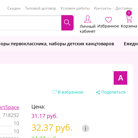
Скидки
Типовой договор
Условия работы
Контакты
Доставка
0
Избранное
Корзина
Личный
кабинет
оры первоклассника, наборы детских канцтоваров
Ежедн
A
В избранное
Поделиться
Цена:
ArtSpace
718292
31.17 руб.
10
32.37 руб.
i
10