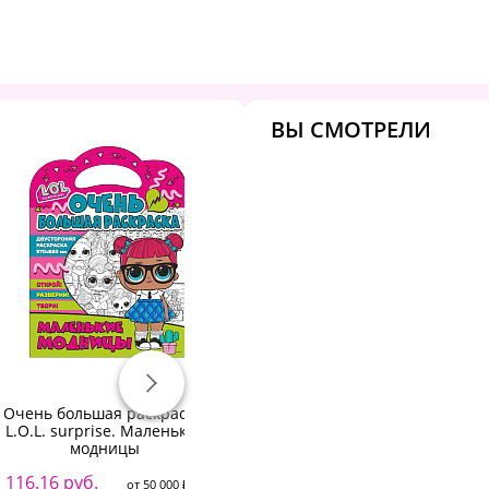
ВЫ СМОТРЕЛИ
Очень большая раскраска.
Щенячий патруль. Очень
В
L.O.L. surprise. Маленькие
большая раскраска. Щенки
ра
модницы
на ферме
2
116.16 руб.
58.08 руб.
от 50 000 ₽
от 50 000 ₽