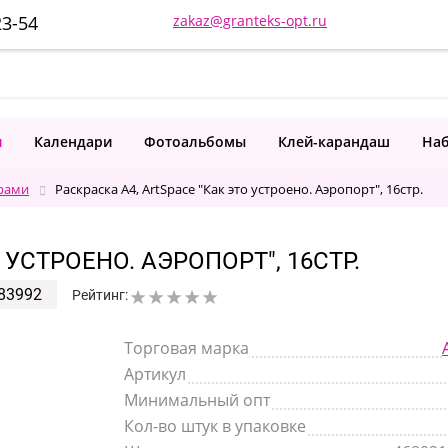
23-54
zakaz@granteks-opt.ru
и
Календари
Фотоальбомы
Клей-карандаш
Наб
рами
Раскраска А4, ArtSpace "Как это устроено. Аэропорт", 16стр.
 УСТРОЕНО. АЭРОПОРТ", 16СТР.
83992
Рейтинг:
Торговая марка
Артикул
Минимальный опт
Кол-во штук в упаковке