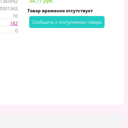
34.77 руб.
1383992
,0001342
Товар временно отсутствует
10
Cообщить о поступлении товара
182
0