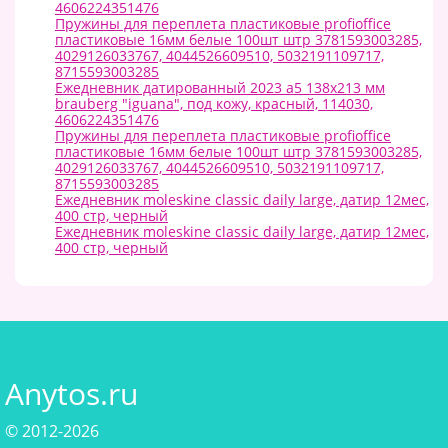
4606224351476
Пружины для переплета пластиковые profioffice
пластиковые 16мм белые 100шт штр 3781593003285,
4029126033767, 4044526609510, 5032191109717,
8715593003285
Ежедневник датированный 2023 а5 138x213 мм
brauberg "iguana", под кожу, красный, 114030,
4606224351476
Пружины для переплета пластиковые profioffice
пластиковые 16мм белые 100шт штр 3781593003285,
4029126033767, 4044526609510, 5032191109717,
8715593003285
Ежедневник moleskine classic daily large, датир 12мес,
400 стр, черный
Ежедневник moleskine classic daily large, датир 12мес,
400 стр, черный
Anytos.ru
© 2012-2026