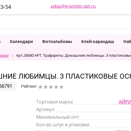
23-54
zakaz@granteks-opt.ru
и
Календари
Фотоальбомы
Клей-карандаш
Наб
рами
Арт.26680 АРТ. Трафареты. Домашние любимцы. 3 пластиковы
МАШНИЕ ЛЮБИМЦЫ. 3 ПЛАСТИКОВЫЕ О
66791
Рейтинг:
Торговая марка
АЙРИ
Артикул
Минимальный опт
Кол-во штук в упаковке