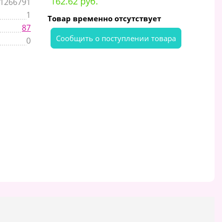
162.62 руб.
1266791
1
Товар временно отсутствует
87
Cообщить о поступлении товара
0