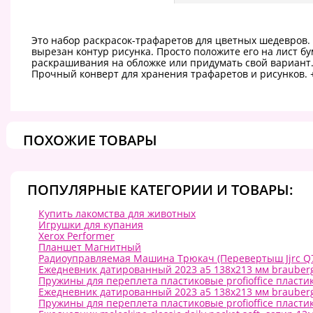
Это набор раскрасок-трафаретов для цветных шедевров
вырезан контур рисунка. Просто положите его на лист б
раскрашивания на обложке или придумать свой вариант. К
Прочный конверт для хранения трафаретов и рисунков. 
ПОХОЖИЕ ТОВАРЫ
ПОПУЛЯРНЫЕ КАТЕГОРИИ И ТОВАРЫ:
Купить лакомства для животных
Игрушки для купания
Xerox Performer
Планшет Магнитный
Радиоуправляемая Машина Трюкач (Перевертыш Jjrc Q70
Ежедневник датированный 2023 а5 138x213 мм brauberg 
Пружины для переплета пластиковые profioffice пласт
Ежедневник датированный 2023 а5 138x213 мм brauberg 
Пружины для переплета пластиковые profioffice пласт