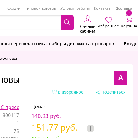
Скидки
Типовой договор
Условия работы
Контакты
Доставка
0
Избранное
Корзина
Личный
кабинет
оры первоклассника, наборы детских канцтоваров
Ежедн
е основы
А
СНОВЫ
В избранное
Поделиться
Цена:
С-пресс
800117
140.93 руб.
1
151.77 руб.
i
75