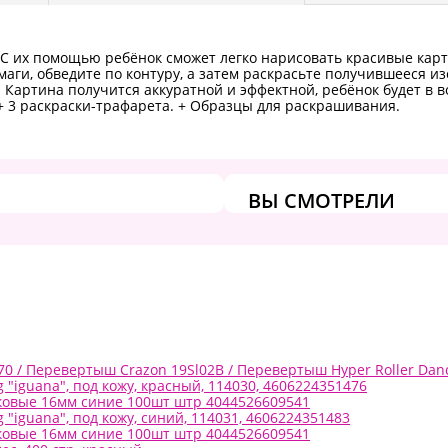
. С их помощью ребёнок сможет легко нарисовать красивые ка
умаги, обведите по контуру, а затем раскрасьте получившееся 
артина получится аккуратной и эффектной, ребёнок будет в вос
+ 3 раскраски-трафарета. + Образцы для раскрашивания.
ВЫ СМОТРЕЛИ
 / Перевертыш Crazon 19Sl02B / Перевертыш Hyper Roller Danc
"iguana", под кожу, красный, 114030, 4606224351476
иковые 16мм синие 100шт штр 4044526609541
"iguana", под кожу, синий, 114031, 4606224351483
иковые 16мм синие 100шт штр 4044526609541