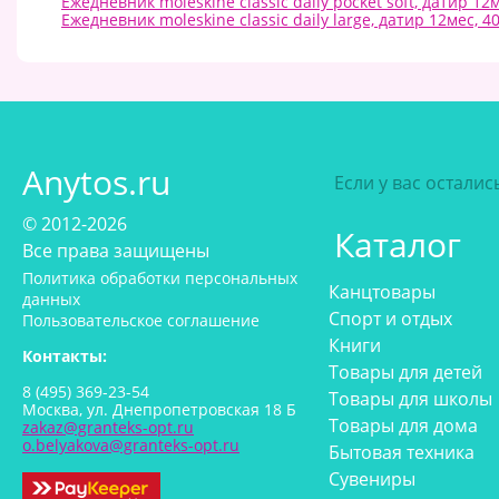
Ежедневник moleskine classic daily pocket soft, датир 12
Ежедневник moleskine classic daily large, датир 12мес, 4
Anytos.ru
Если у вас остали
© 2012-2026
Каталог
Все права защищены
Политика обработки персональных
Канцтовары
данных
Спорт и отдых
Пользовательское соглашение
Книги
Контакты:
Товары для детей
8 (495) 369-23-54
Товары для школы
Москва, ул. Днепропетровская 18 Б
Товары для дома
zakaz@granteks-opt.ru
o.belyakova@granteks-opt.ru
Бытовая техника
Сувениры