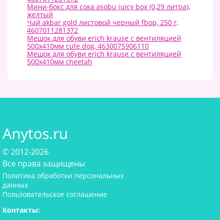
Мини-бокс для сока asobu juicy box (0,29 литра),
желтый
Чай akbar gold листовой черный fbop, 250 г,
4607011281372
Мешок для обуви erich krause с вентиляцией
500х410мм cute dog, 4630075906110
Мешок для обуви erich krause с вентиляцией
500х410мм cheetah
Anytos.ru
© 2012-2026
Все права защищены
Политика обработки персональных
данных
Пользовательское соглашение
Контакты: