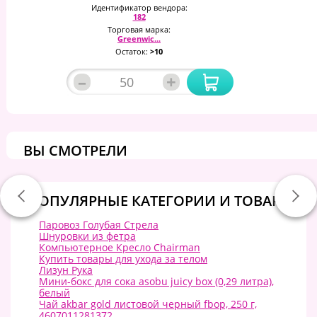
Идентификатор вендора:
182
Торговая марка:
Greenwic...
Остаток:
>10
–
+
ВЫ СМОТРЕЛИ
ПОПУЛЯРНЫЕ КАТЕГОРИИ И ТОВАРЫ:
Паровоз Голубая Стрела
Шнуровки из фетра
Компьютерное Кресло Chairman
Купить товары для ухода за телом
Лизун Рука
Мини-бокс для сока asobu juicy box (0,29 литра),
белый
Чай akbar gold листовой черный fbop, 250 г,
4607011281372