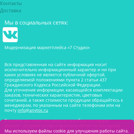
Контакты
Доставка
Мы в социальных сетях:
Модернизация маркетплейса «7 Студио»
Вся представленная на сайте информация носит
исключительно информационный характер и ни при
каких условиях не является публичной офертой,
определяемой положениями пункта 2 статьи 437
Гражданского Кодекса Российской Федерации.
Для уточнения информации, касающейся комплектации
заказов, технических характеристик, цветовых
сочетаний, а также стоимости продукции обращайтесь к
менеджерам, по указанным на сайте телефонам или на
почту
info@anytos.ru
В нашем магазине вы можете приобрести товары
мелким, средним оптом и крупным оптом по выгодным
ценам от производителя. Товары для одностраничников,
Мы используем файлы cookie для улучшения работы сайта.