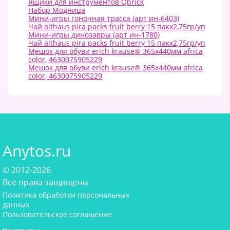
Ящики для инструментов Qbrick
Набор Модница
Мини-игры гоночная трасса (арт ин-6403)
Чай althaus pira packs fruit berry 15 пакx2,75гр/уп
Мини-игры динозавры (арт ин-1780)
Чай althaus pira packs fruit berry 15 пакx2,75гр/уп
Мешок для обуви erich krause® 365x440мм africa
color, 4630075905229
Мешок для обуви erich krause® 365x440мм africa
color, 4630075905229
Anytos.ru
© 2012-2026
Все права защищены
Политика обработки персональных
данных
Пользовательское соглашение