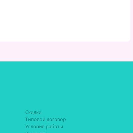
упаковка
упаковка
 626.19 руб.
17 257.99 руб.
от 50 000 ₽
от 50 000 ₽
 674.36 руб.
18 585.52 руб.
от 5 000 ₽
от 5 000 ₽
 246.61 руб.
20 576.83 руб.
от 10 000 ₽
от 10 000 ₽
Скидки
Типовой договор
Условия работы