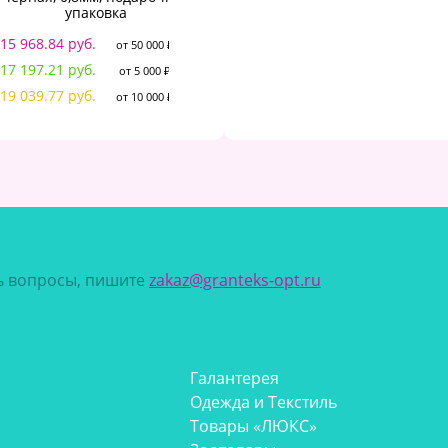
упаковка
упаковка
15 968.84 руб.
13 573.51 руб.
13
от 50 000 ₽
от 50 000 ₽
17 197.21 руб.
14 617.63 руб.
14
от 5 000 ₽
от 5 000 ₽
19 039.77 руб.
16 183.80 руб.
16
от 10 000 ₽
от 10 000 ₽
сь вопросы, пишите
zakaz@granteks-opt.ru
Галантерея
Одежда и Текстиль
Товары «ЛЮКС»