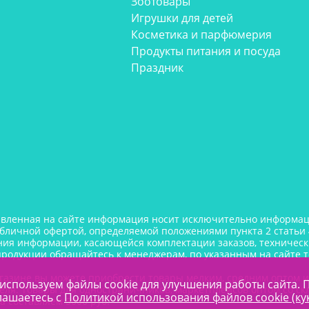
Зоотовары
Игрушки для детей
Косметика и парфюмерия
Продукты питания и посуда
Праздник
авленная на сайте информация носит исключительно информаци
убличной офертой, определяемой положениями пункта 2 статьи 
ния информации, касающейся комплектации заказов, технически
продукции обращайтесь к менеджерам, по указанным на сайте 
газине вы можете приобрести товары мелким, средним оптом 
используем файлы cookie для улучшения работы сайта. 
еля. Товары для одностраничников, маркетплейсов оптом со ск
лашаетесь с
Политикой использования файлов cookie (ку
а составляем 5000 руб.