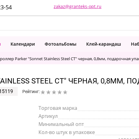
23-54
zakaz@granteks-opt.ru
и
Календари
Фотоальбомы
Клей-карандаш
Наб
роллер Parker "Sonnet Stainless Steel CT" черная, 0,8мм, подарочная уп
AINLESS STEEL CT" ЧЕРНАЯ, 0,8ММ, 
15119
Рейтинг:
Торговая марка
Артикул
Минимальный опт
Кол-во штук в упаковке