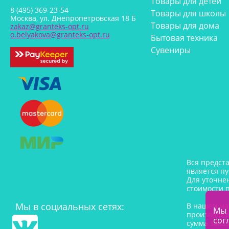
Товары для детей
8 (495) 369-23-54
Товары для школы
Москва, ул. Днепропетровская 18 Б
Товары для дома
zakaz@granteks-opt.ru
o.belyakova@granteks-opt.ru
Бытовая техника
Сувениры
Вся предст
является п
Для уточне
стоимости 
Мы в социальных сетях:
В нашем ма
Мы 
производит
сог
сумма заказ