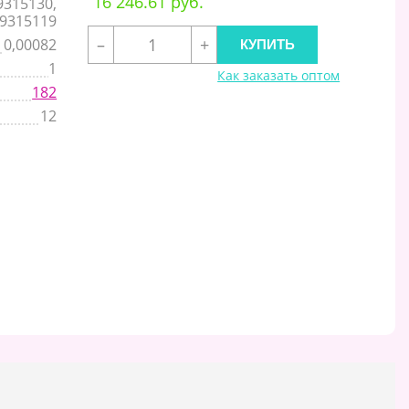
16 246.61 руб.
9315130,
9315119
–
+
0,00082
1
Как заказать оптом
182
12