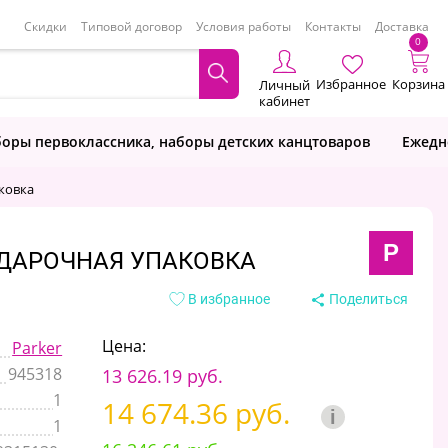
Скидки
Типовой договор
Условия работы
Контакты
Доставка
0
Избранное
Корзина
Личный
кабинет
оры первоклассника, наборы детских канцтоваров
Ежедн
аковка
P
ПОДАРОЧНАЯ УПАКОВКА
В избранное
Поделиться
Цена:
Parker
945318
13 626.19 руб.
1
14 674.36 руб.
i
1