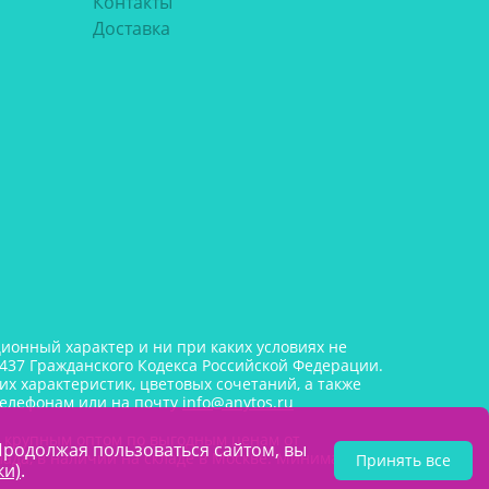
Контакты
Доставка
онный характер и ни при каких условиях не
437 Гражданского Кодекса Российской Федерации.
х характеристик, цветовых сочетаний, а также
телефонам или на почту
info@anytos.ru
и крупным оптом по выгодным ценам от
Продолжая пользоваться сайтом, вы
лада, в наличии на складе в Москве. Минимальная
Принять все
ки)
.