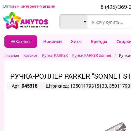
8 (495) 369-
Оптовый интернет-магазин
Каталог
Новинки
Хиты
Бренды
Скидк
Главная
Каталог
Ручки PARKER
Ручки PARKER Sonnet
Ручка-
РУЧКА-РОЛЛЕР PARKER "SONNET ST
Арт:
945318
Штрихкод: 13501179315130, 35011793