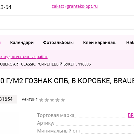
23-54
zakaz@granteks-opt.ru
и
Календари
Фотоальбомы
Клей-карандаш
Наб
ля художественных работ
RAUBERG ART CLASSIC, "СИРЕНЕВЫЙ БУКЕТ", 116886
0 Г/М2 ГОЗНАК СПБ, В КОРОБКЕ, BRAU
81654
Рейтинг:
Торговая марка
BR
Артикул
Минимальный опт