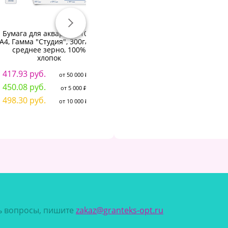
Бумага для акварели, 10л.,
Бумага рисовальная
A4, Гамма "Студия", 300г/м2,
акварельная А3 Лилия
С
среднее зерно, 100%
Холдинг, 297*420, 200г/м2
ПА
хлопок
13.25 руб.
от 50 000 ₽
417.93 руб.
1
от 50 000 ₽
14.27 руб.
от 5 000 ₽
450.08 руб.
1
от 5 000 ₽
15.80 руб.
от 10 000 ₽
498.30 руб.
1
от 10 000 ₽
сь вопросы, пишите
zakaz@granteks-opt.ru