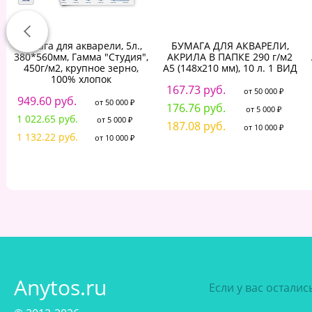
Бумага для акварели, 5л.,
БУМАГА ДЛЯ АКВАРЕЛИ,
380*560мм, Гамма "Студия",
АКРИЛА В ПАПКЕ 290 г/м2
450г/м2, крупное зерно,
А5 (148х210 мм), 10 л. 1 ВИД
100% хлопок
167.73 руб.
от 50 000 ₽
949.60 руб.
от 50 000 ₽
176.76 руб.
от 5 000 ₽
1 022.65 руб.
от 5 000 ₽
187.08 руб.
от 10 000 ₽
1 132.22 руб.
от 10 000 ₽
Anytos.ru
Если у вас остали