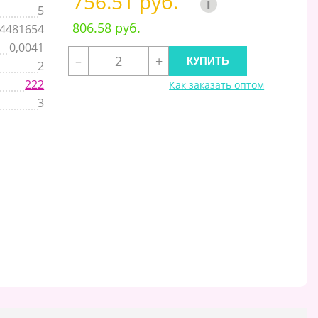
756.51 руб.
i
5
806.58 руб.
4481654
0,0041
–
+
2
222
Как заказать оптом
3