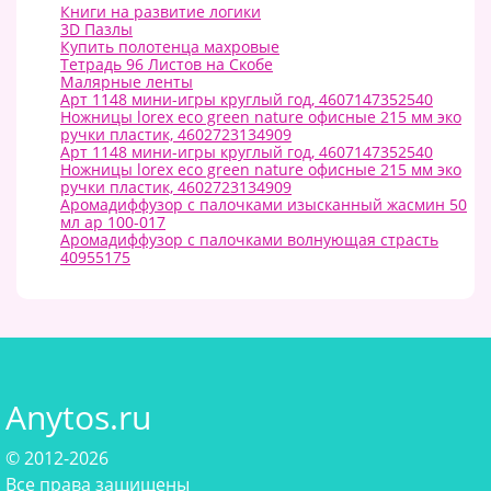
Книги на развитие логики
3D Пазлы
Купить полотенца махровые
Тетрадь 96 Листов на Скобе
Малярные ленты
Арт 1148 мини-игры круглый год, 4607147352540
Ножницы lorex eco green nature офисные 215 мм эко
ручки пластик, 4602723134909
Арт 1148 мини-игры круглый год, 4607147352540
Ножницы lorex eco green nature офисные 215 мм эко
ручки пластик, 4602723134909
Аромадиффузор с палочками изысканный жасмин 50
мл ар 100-017
Аромадиффузор с палочками волнующая страсть
40955175
Anytos.ru
© 2012-2026
Все права защищены