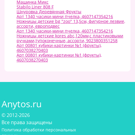
Машинка Микс
Stabilo Liner 808 F
Шнуровка Деревянная Фрукты
Арт 1340 часики-мини пчелка, 4607147354216
Ножницы детские bg "zoo" 13,5см, фигурное лезвие,
ассорти, европодвес
Арт 1340 часики-мини пчелка, 4607147354216
Ножницы детские kores abc,120мм,с пластиковыми
ручками,тупоконечные, ассорти, 9023800351258
Арт 00801 кубики-картинки №1 (фрукты),
4607038270403
Арт 00801 кубики-картинки №1 (фрукты),
4607038270403
Anytos.ru
© 2012-2026
Все права защищены
Политика обработки персональных