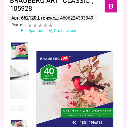
BRAUBERG ART "CLASSIC",
B
105928
Арт:
662120
Штрихкод: 4606224303949
Рейтинг:
В избранное
Поделиться