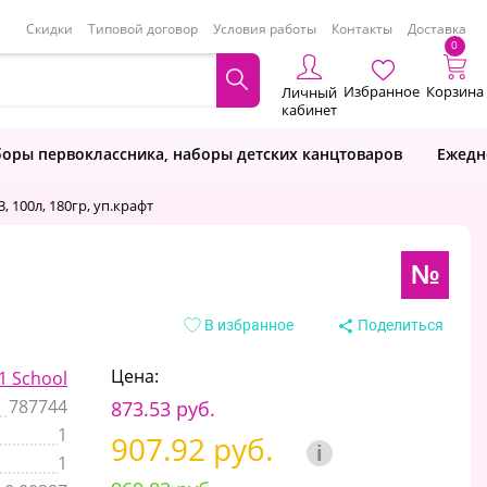
Скидки
Типовой договор
Условия работы
Контакты
Доставка
0
Избранное
Корзина
Личный
кабинет
оры первоклассника, наборы детских канцтоваров
Ежедн
, 100л, 180гр, уп.крафт
№
В избранное
Поделиться
Цена:
 School
787744
873.53 руб.
1
907.92 руб.
i
1