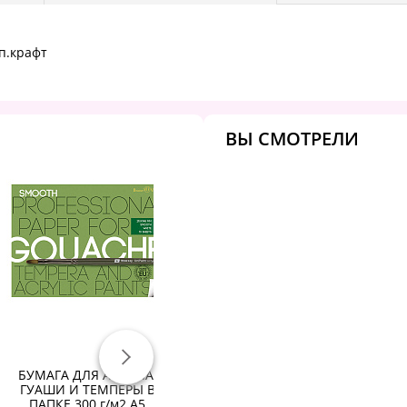
уп.крафт
ВЫ СМОТРЕЛИ
БУМАГА ДЛЯ АКРИЛА,
Бумага для акварели, 5л.,
Бу
ГУАШИ И ТЕМПЕРЫ В
560*760мм, Гамма "Студия",
л.
ПАПКЕ 300 г/м2 А5
450г/м2, крупное зерно,