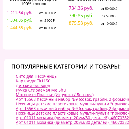
100% хлопок
734.36 руб.
от 50 000 ₽
1 211.64 руб.
от 50 000 ₽
790.85 руб.
от 5 000 ₽
1 304.85 руб.
от 5 000 ₽
875.58 руб.
от 10 000 ₽
1 444.65 руб.
от 10 000 ₽
ПОПУЛЯРНЫЕ КАТЕГОРИИ И ТОВАРЫ:
Сито для Песочницы
Картридж Tk1150
Детский бильярд
Ручка Стираемая Me Shu
Мотоцикл Полесье (Игрушка / Беговел)
Арт 15568 песочный набор №9 (совок, грабли, 2 формоч
Ножницы детские пластиковые мульти-пульти "приключе
Арт 15568 песочный набор №9 (совок, грабли, 2 формоч
Ножницы детские пластиковые мульти-пульти "приключе
Арт 01011 мозаика (диаметр 20мм/80 деталей), 4607038
Арт 01011 мозаика (диаметр 20мм/80 деталей), 4607038