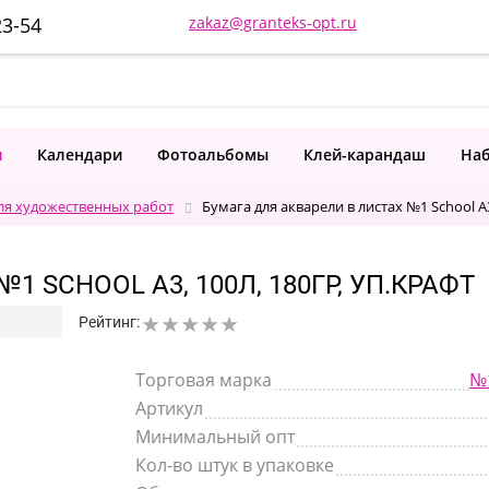
23-54
zakaz@granteks-opt.ru
и
Календари
Фотоальбомы
Клей-карандаш
Наб
ля художественных работ
Бумага для акварели в листах №1 School А3
 SCHOOL А3, 100Л, 180ГР, УП.КРАФТ
Рейтинг:
Торговая марка
№1
Артикул
Минимальный опт
Кол-во штук в упаковке