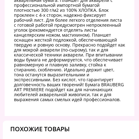
акварельная бумага. Планшет для акварели с
профессиональной импортной бумагой
плотностью 300 г/м2 из 100% ХЛОПКА. Блок
проклеен с 4-х сторон, надежно фиксирует
рабочий лист. Для более легкого отделения листа
с готовой работой предусмотрен непроклеенный
уголок (рекомендуется отделять листы
канцелярским ножом, мастихином). Планшет
оснащен жесткой подложкой, обеспечивающей
твердую и ровную основу. Прекрасно подойдет как
для мокрой акварели (по-сырому), так и для
классической техники акварели. При впитывании
воды бумага не деформируется, что обеспечивает
равномерную и плавную заливку, стойка к
стиранию, скоблению. Идеально держит цвет,
тона останутся выразительными и
экспрессивными. Без кислот, что гарантирует
долговечность ваших творений! Бумага BRAUBERG
ART PREMIERE подойдет как для начинающих
любителей акварельной живописи, так и для
выражения самых смелых идей профессионалов.
ПОХОЖИЕ ТОВАРЫ